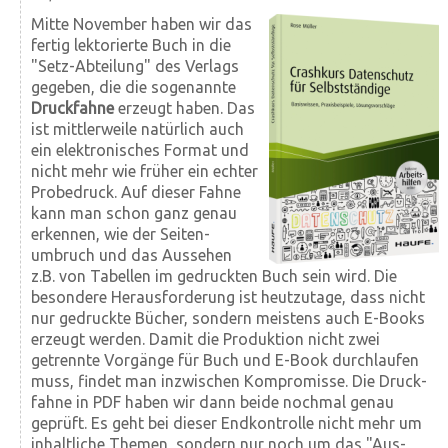
Mitte November haben wir das
fertig lektorierte Buch in die
"Setz-Abteilung" des Verlags
gegeben, die die sogenannte
Druck­fahne
erzeugt haben. Das
ist mittler­weile natürlich auch
ein elek­tronisches Format und
nicht mehr wie früher ein echter
Probe­druck. Auf dieser Fahne
kann man schon ganz genau
erkennen, wie der Seiten­
umbruch und das Aussehen
z.B. von Tabellen im gedruckten Buch sein wird. Die
besondere Heraus­forderung ist heutzutage, dass nicht
nur gedruckte Bücher, sondern meistens auch E-Books
erzeugt werden. Damit die Produktion nicht zwei
getrennte Vorgänge für Buch und E-Book durchlaufen
muss, findet man inzwischen Kompromisse. Die Druck­
fahne in PDF haben wir dann beide nochmal genau
geprüft. Es geht bei dieser End­kontrolle nicht mehr um
inhaltliche Themen, sondern nur noch um das "Aus­