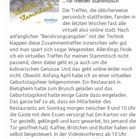
... für meinen Stammtisch
Die Treffen, die üblicherweise
persönlich stattfinden, fanden in
den letzten Wochen fast alle
virtuell also online statt. Nach
anfänglichen "Berührungs­ängsten" mit der Technik
klappen diese Zusammen­treffen in­zwischen sehr gut
und man spart sich sogar Wege­zeiten. Allerdings finde
ich ein virtuelles Treffen für meinen Stamm­tisch nicht
passend, denn dabei geht es ja auch um die
kulinarischen Genüsse. Und das geht online leider noch
nicht. Obwohl: Anfang April habe ich an einer virtuellen
Geburtstags­feier teilgenommen. Ein Restaurant in
Bietigheim hatte zum Brunch geladen und das
Geburtstags­kind hatte einige Gäste dazu ein­ge­laden.
Das ganze lief so ab, dass ein Mit­arbeiter des
Restaurants am Sonntag morgen zwischen 9 und 10 Uhr
die Gäste mit dem Essen versorgt hat (im Karton vor die
Tür gestellt, geklingelt und kurz gewartet, bis jemand die
Tür geöffnet hat). Kaffee, Brötchen und Butter haben wir
selbst beigesteuert. In der Videokonferenz ab 10 Uhr