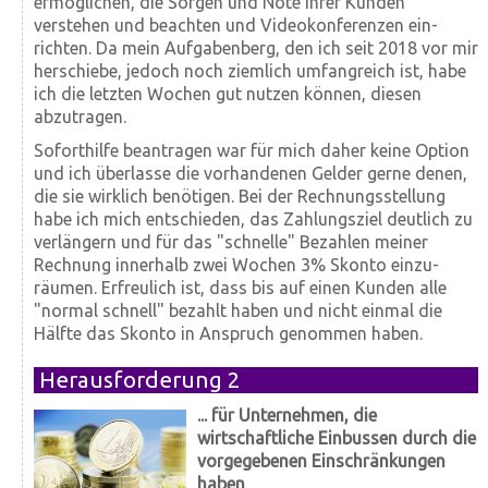
ermöglichen, die Sorgen und Nöte ihrer Kunden
verstehen und beachten und Video­konferenzen ein­
richten. Da mein Aufgaben­berg, den ich seit 2018 vor mir
herschiebe, jedoch noch ziemlich umfangreich ist, habe
ich die letzten Wochen gut nutzen können, diesen
abzutragen.
Soforthilfe beantragen war für mich daher keine Option
und ich über­lasse die vorhandenen Gelder gerne denen,
die sie wirklich benötigen. Bei der Rechnungs­stellung
habe ich mich ent­schieden, das Zahlungs­ziel deutlich zu
ver­längern und für das "schnelle" Bezahlen meiner
Rechnung innerhalb zwei Wochen 3% Skonto ein­zu­
räumen. Erfreulich ist, dass bis auf einen Kunden alle
"normal schnell" bezahlt haben und nicht einmal die
Hälfte das Skonto in Anspruch genommen haben.
Herausforderung 2
... für Unternehmen, die
wirtschaftliche Einbussen durch die
vorgegebenen Einschränkungen
haben