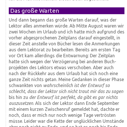
Das große Warten
Und dann begann das große Warten darauf, was der
Lektor alles anmerken würde. Ab Mitte August waren wir
zwei Wochen im Urlaub und ich hatte mich aufgrund des
vorher ab­ge­sprochenen Zeit­plans darauf eingestellt, in
dieser Zeit anstelle von Bücher lesen die Anmerkungen
aus dem Lektorat zu bearbeiten. Bereits am ersten Tag
vor Ort kam allerdings die Ent­warnung: Der Zeit­plan
hatte sich wegen der Ver­zögerung bei anderen Buch­
projekten des Lektors etwas verschoben. Aber auch
nach der Rück­kehr aus dem Urlaub hat sich noch eine
ganze Zeit nichts getan. Meine Gedanken in dieser Phase
schwankten von
wahr­schein­lich ist der Entwurf so
schlecht, dass der Lektor sich nicht traut mir das zu sagen
bis hin zu
der Entwurf ist perfekt, da gibt es gar nichts
aus­zu­setzen
. Als sich der Lektor dann Ende September
mit einem kurzen Zwischen­ruf gemeldet hat, dachte er
noch, dass er mich nur noch wenige Tage ver­trösten
müsse. Leider war die Kette der unglück­lichen Um­stände