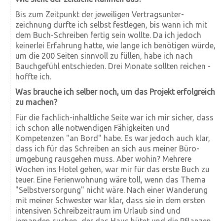
Bis zum Zeitpunkt der jeweiligen Vertrags­unter­
zeichnung durfte ich selbst festlegen, bis wann ich mit
dem Buch-Schreiben fertig sein wollte. Da ich jedoch
keinerlei Erfahrung hatte, wie lange ich benötigen würde,
um die 200 Seiten sinnvoll zu füllen, habe ich nach
Bauch­gefühl ent­schieden. Drei Monate sollten reichen -
hoffte ich.
Was brauche ich selber noch, um das Projekt erfolgreich
zu machen?
Für die fachlich-inhalt­liche Seite war ich mir sicher, dass
ich schon alle notwendigen Fähigkeiten und
Kompetenzen "an Bord" habe. Es war jedoch auch klar,
dass ich für das Schreiben an sich aus meiner Büro­
umgebung raus­gehen muss. Aber wohin? Mehrere
Wochen ins Hotel gehen, war mir für das erste Buch zu
teuer. Eine Ferien­wohnung wäre toll, wenn das Thema
"Selbst­ver­sorgung" nicht wäre. Nach einer Wanderung
mit meiner Schwester war klar, dass sie in dem ersten
intensiven Schreib­zeitraum im Urlaub sind und
jemanden suchen, der das Haus hütet und die Pflanzen