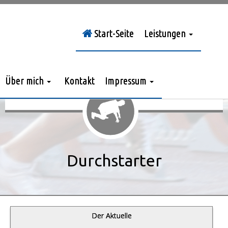
Start-Seite
Leistungen
Sie sind hier:
Durchstarter
»
Jahrgang 2020
»
> Nr. 1/2020
Über mich
Kontakt
Impressum
Durchstarter
Der Aktuelle