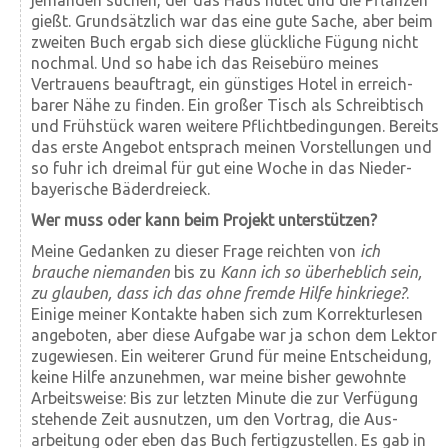
gießt. Grund­sätzlich war das eine gute Sache, aber beim
zweiten Buch ergab sich diese glück­liche Fügung nicht
nochmal. Und so habe ich das Reise­büro meines
Vertrauens beauftragt, ein günstiges Hotel in erreich­
barer Nähe zu finden. Ein großer Tisch als Schreib­tisch
und Früh­stück waren weitere Pflicht­be­dingungen. Bereits
das erste Angebot entsprach meinen Vor­stellungen und
so fuhr ich dreimal für gut eine Woche in das Nieder­
bayerische Bäder­dreieck.
Wer muss oder kann beim Projekt unterstützen?
Meine Gedanken zu dieser Frage reichten von
ich
brauche niemanden
bis zu
Kann ich so über­heblich sein,
zu glauben, dass ich das ohne fremde Hilfe hin­kriege?
.
Einige meiner Kontakte haben sich zum Korrektur­lesen
angeboten, aber diese Aufgabe war ja schon dem Lektor
zu­ge­wiesen. Ein weiterer Grund für meine Ent­scheidung,
keine Hilfe anzunehmen, war meine bisher gewohnte
Arbeits­weise: Bis zur letzten Minute die zur Ver­fügung
stehende Zeit aus­nutzen, um den Vor­trag, die Aus­
arbeitung oder eben das Buch fertig­zu­stellen. Es gab in