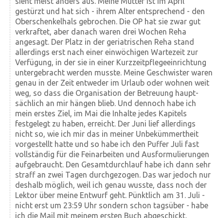
sieht meist anders aus. Meine Mutter ist im April
gestürzt und hat sich - ihrem Alter entsprechend - den
Ober­schenkel­hals gebrochen. Die OP hat sie zwar gut
verkraftet, aber danach waren drei Wochen Reha
angesagt. Der Platz in der geriatrischen Reha stand
aller­dings erst nach einer ein­wöchigen Warte­zeit zur
Ver­fügung, in der sie in einer Kurz­zeit­pflege­ein­richtung
untergebracht werden musste. Meine Geschwister waren
genau in der Zeit entweder im Urlaub oder wohnen weit
weg, so dass die Organisation der Betreuung haupt­
sächlich an mir hängen blieb. Und dennoch habe ich
mein erstes Ziel, im Mai die Inhalte jedes Kapitels
festgelegt zu haben, erreicht. Der Juni lief allerdings
nicht so, wie ich mir das in meiner Un­be­kümmert­heit
vorgestellt hatte und so habe ich den Puffer Juli fast
vollständig für die Fein­arbeiten und Aus­formulierungen
auf­ge­braucht. Den Gesamt­durchlauf habe ich dann sehr
straff an zwei Tagen durch­ge­zogen. Das war jedoch nur
deshalb möglich, weil ich genau wusste, dass noch der
Lektor über meine Entwurf geht. Pünkt­lich am 31. Juli -
nicht erst um 23:59 Uhr sondern schon tags­über - habe
ich die Mail mit meinem ersten Buch abgeschickt.