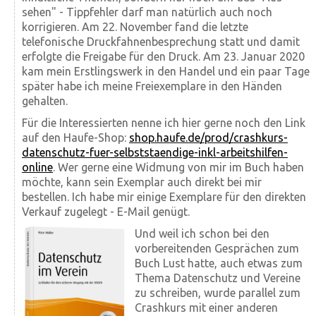
sehen" - Tipp­fehler darf man natürlich auch noch
korrigieren. Am 22. November fand die letzte
telefonische Druck­fahnen­besprechung statt und damit
erfolgte die Frei­gabe für den Druck. Am 23. Januar 2020
kam mein Erstlings­werk in den Handel und ein paar Tage
später habe ich meine Freiexemplare in den Händen
gehalten.
Für die Interessierten nenne ich hier gerne noch den Link
auf den Haufe-Shop:
shop.haufe.de/prod/crashkurs-
datenschutz-fuer-selbststaendige-inkl-arbeitshilfen-
online
. Wer gerne eine Widmung von mir im Buch haben
möchte, kann sein Exemplar auch direkt bei mir
bestellen. Ich habe mir einige Exemplare für den direkten
Verkauf zugelegt - E-Mail genügt.
Und weil ich schon bei den
vorbereitenden Gesprächen zum
Buch Lust hatte, auch etwas zum
Thema Datenschutz und Vereine
zu schreiben, wurde parallel zum
Crashkurs mit einer anderen