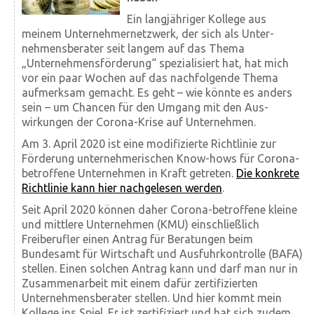
Ein lang­jähriger Kollege aus
meinem Unter­nehmer­netzwerk, der sich als Unter­
nehmens­berater seit langem auf das Thema
„Unternehmens­förderung“ spezialisiert hat, hat mich
vor ein paar Wochen auf das nach­folgende Thema
aufmerksam gemacht. Es geht – wie könnte es anders
sein – um Chancen für den Umgang mit den Aus­
wirkungen der Corona-Krise auf Unternehmen.
Am 3. April 2020 ist eine modifizierte Richt­linie zur
Förderung unter­nehmerischen Know-hows für Corona-
betroffene Unternehmen in Kraft getreten.
Die konkrete
Richt­linie kann hier nach­gelesen werden
.
Seit April 2020 können daher Corona-betroffene kleine
und mittlere Unternehmen (KMU) einschließlich
Freiberufler einen Antrag für Beratungen beim
Bundesamt für Wirtschaft und Ausfuhrkontrolle (BAFA)
stellen. Einen solchen Antrag kann und darf man nur in
Zusammen­arbeit mit einem dafür zertifizierten
Unternehmens­berater stellen. Und hier kommt mein
Kollege ins Spiel. Er ist zertifiziert und hat sich zudem