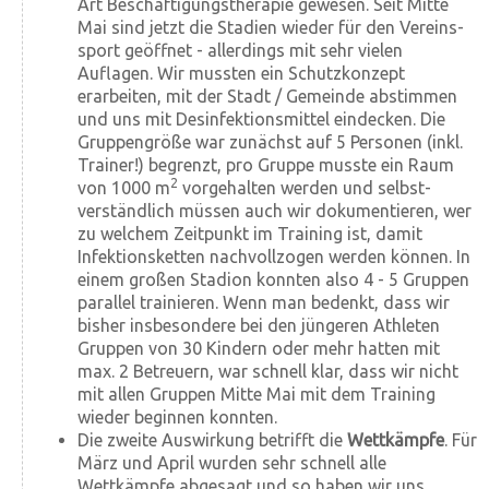
Art Beschäftigungs­therapie gewesen. Seit Mitte
Mai sind jetzt die Stadien wieder für den Vereins­
sport geöffnet - allerdings mit sehr vielen
Auflagen. Wir mussten ein Schutz­konzept
erarbeiten, mit der Stadt / Gemeinde abstimmen
und uns mit Des­infektions­mittel eindecken. Die
Gruppen­größe war zunächst auf 5 Personen (inkl.
Trainer!) begrenzt, pro Gruppe musste ein Raum
2
von 1000 m
vorgehalten werden und selbst­
verständlich müssen auch wir dokumentieren, wer
zu welchem Zeit­punkt im Training ist, damit
Infektions­ketten nach­voll­zogen werden können. In
einem großen Stadion konnten also 4 - 5 Gruppen
parallel trainieren. Wenn man bedenkt, dass wir
bisher insbesondere bei den jüngeren Athleten
Gruppen von 30 Kindern oder mehr hatten mit
max. 2 Betreuern, war schnell klar, dass wir nicht
mit allen Gruppen Mitte Mai mit dem Training
wieder beginnen konnten.
Die zweite Auswirkung betrifft die
Wettkämpfe
. Für
März und April wurden sehr schnell alle
Wettkämpfe abgesagt und so haben wir uns