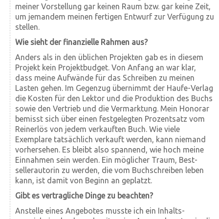
meiner Vor­stellung gar keinen Raum bzw. gar keine Zeit,
um jemandem meinen fertigen Entwurf zur Ver­fügung zu
stellen.
Wie sieht der finanzielle Rahmen aus?
Anders als in den üblichen Projekten gab es in diesem
Projekt kein Projekt­budget. Von Anfang an war klar,
dass meine Auf­wände für das Schreiben zu meinen
Lasten gehen. Im Gegen­zug über­nimmt der Haufe-Verlag
die Kosten für den Lektor und die Produktion des Buchs
sowie den Vertrieb und die Ver­mark­tung. Mein Honorar
bemisst sich über einen fest­gelegten Prozent­satz vom
Rein­erlös von jedem ver­kauften Buch. Wie viele
Exemplare tat­sächlich verkauft werden, kann niemand
vorhersehen. Es bleibt also spannend, wie hoch meine
Ein­nahmen sein werden. Ein möglicher Traum, Best­
seller­autorin zu werden, die vom Buch­schreiben leben
kann, ist damit von Beginn an geplatzt.
Gibt es vertragliche Dinge zu beachten?
Anstelle eines Angebotes musste ich ein Inhalts­