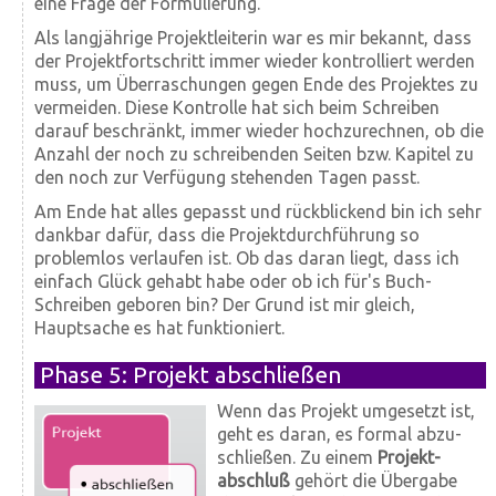
eine Frage der Formulierung.
Als lang­jährige Projekt­leiterin war es mir bekannt, dass
der Projekt­fort­schritt immer wieder kontrolliert werden
muss, um Über­raschungen gegen Ende des Projektes zu
vermeiden. Diese Kontrolle hat sich beim Schreiben
darauf be­schränkt, immer wieder hoch­zu­rechnen, ob die
Anzahl der noch zu schreibenden Seiten bzw. Kapitel zu
den noch zur Verfügung stehenden Tagen passt.
Am Ende hat alles gepasst und rück­blickend bin ich sehr
dank­bar dafür, dass die Projekt­durch­führung so
problem­los verlaufen ist. Ob das daran liegt, dass ich
einfach Glück gehabt habe oder ob ich für's Buch-
Schreiben geboren bin? Der Grund ist mir gleich,
Hauptsache es hat funktioniert.
Phase 5: Projekt abschließen
Wenn das Projekt umgesetzt ist,
geht es daran, es formal ab­zu­
schließen. Zu einem
Projekt­
abschluß
gehört die Über­gabe