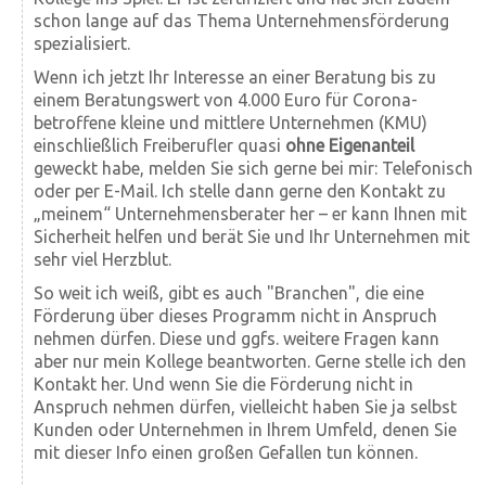
schon lange auf das Thema Unter­nehmens­förderung
spezialisiert.
Wenn ich jetzt Ihr Inter­esse an einer Beratung bis zu
einem Beratungs­wert von 4.000 Euro für Corona-
betroffene kleine und mittlere Unter­nehmen (KMU)
einschließlich Frei­beruf­ler quasi
ohne Eigenanteil
geweckt habe, melden Sie sich gerne bei mir: Telefonisch
oder per E-Mail. Ich stelle dann gerne den Kontakt zu
„meinem“ Unternehmens­berater her – er kann Ihnen mit
Sicher­heit helfen und berät Sie und Ihr Unter­nehmen mit
sehr viel Herz­blut.
So weit ich weiß, gibt es auch "Branchen", die eine
Förderung über dieses Programm nicht in Anspruch
nehmen dürfen. Diese und ggfs. weitere Fragen kann
aber nur mein Kollege beantworten. Gerne stelle ich den
Kontakt her. Und wenn Sie die Förderung nicht in
Anspruch nehmen dürfen, vielleicht haben Sie ja selbst
Kunden oder Unter­nehmen in Ihrem Umfeld, denen Sie
mit dieser Info einen großen Gefallen tun können.