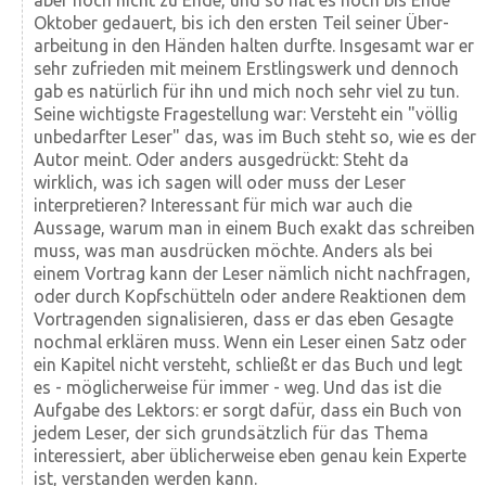
aber noch nicht zu Ende, und so hat es noch bis Ende
Oktober gedauert, bis ich den ersten Teil seiner Über­
arbeitung in den Händen halten durfte. Insgesamt war er
sehr zufrieden mit meinem Erst­lings­werk und dennoch
gab es natürlich für ihn und mich noch sehr viel zu tun.
Seine wichtigste Frage­stellung war: Versteht ein "völlig
unbedarfter Leser" das, was im Buch steht so, wie es der
Autor meint. Oder anders aus­gedrückt: Steht da
wirklich, was ich sagen will oder muss der Leser
interpretieren? Interessant für mich war auch die
Aussage, warum man in einem Buch exakt das schreiben
muss, was man ausdrücken möchte. Anders als bei
einem Vortrag kann der Leser nämlich nicht nachfragen,
oder durch Kopfschütteln oder andere Reaktionen dem
Vor­tragenden signalisieren, dass er das eben Gesagte
nochmal erklären muss. Wenn ein Leser einen Satz oder
ein Kapitel nicht versteht, schließt er das Buch und legt
es - möglicher­weise für immer - weg. Und das ist die
Aufgabe des Lektors: er sorgt dafür, dass ein Buch von
jedem Leser, der sich grund­sätzlich für das Thema
interessiert, aber üblicher­weise eben genau kein Experte
ist, verstanden werden kann.