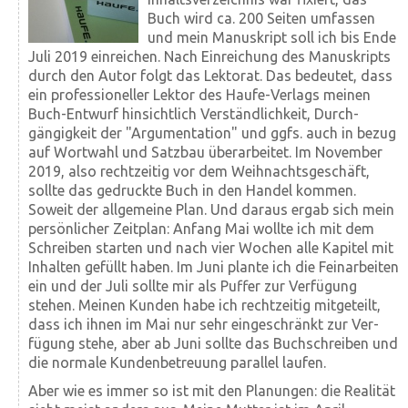
Buch wird ca. 200 Seiten umfassen
und mein Manuskript soll ich bis Ende
Juli 2019 ein­reichen. Nach Ein­reichung des Manuskripts
durch den Autor folgt das Lektorat. Das bedeutet, dass
ein pro­fes­sioneller Lektor des Haufe-Verlags meinen
Buch-Entwurf hinsichtlich Ver­ständ­lich­keit, Durch­
gängig­keit der "Argumen­tation" und ggfs. auch in bezug
auf Wort­wahl und Satz­bau über­arbeitet. Im November
2019, also recht­zeitig vor dem Weihnachts­geschäft,
sollte das gedruckte Buch in den Handel kommen.
Soweit der allgemeine Plan. Und daraus ergab sich mein
persönlicher Zeit­plan: Anfang Mai wollte ich mit dem
Schreiben starten und nach vier Wochen alle Kapitel mit
Inhalten gefüllt haben. Im Juni plante ich die Fein­arbeiten
ein und der Juli sollte mir als Puffer zur Ver­fügung
stehen. Meinen Kunden habe ich recht­zeitig mitgeteilt,
dass ich ihnen im Mai nur sehr ein­ge­schränkt zur Ver­
fügung stehe, aber ab Juni sollte das Buch­schreiben und
die normale Kunden­betreuung parallel laufen.
Aber wie es immer so ist mit den Planungen: die Realität