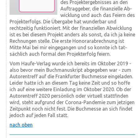
des Projekt­ergebnisses an den
Auftrag­geber, die finanzielle Ab­
wicklung und auch das Feiern des
Projekt­erfolgs. Die Über­gabe hat wunderbar und
rechtzeitig funktioniert. Mit der finanziellen Abwicklung
ist es bei diesem Projekt anders als sonst, da ich ja keine
Rechnungen stelle. Die erste Honorar­abrechnung ist
Mitte Mai bei mir eingegangen und so konnte ich tat­
sächlich auch formal den Projekt­erfolg feiern.
Vom Haufe-Verlag wurde ich bereits im Oktober 2019 -
also bevor mein Buch­manuskript abgegeben war - zum
Autoren­treff auf die Frank­furter Buch­messe eingeladen.
Leider hatte ich an diesem Tag keine Zeit und so hoffe
ich auf eine weitere Ein­ladung im Oktober 2020. Ob der
Autoren­treff 2020 persönlich oder vir­tuell statt­finden
wird, steht auf­grund der Corona-Pandemie zum jetzigen
Zeit­punkt noch nicht fest. Die Buch­messe an sich findet
jedoch auf jeden Fall statt.
nach oben