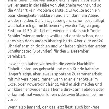
am anderen Ende war auch gleich angetan, vor allem
weil er ganz in der Nähe von Bietigheim wohnt und so
die Anfahrt kein Problem darstellt. Er wollte noch ein
paar Kleinigkeiten abklären und sich dann am Abend
wieder melden. Da ich tagsüber ganz schön beschäftigt
war, hatte ich gar nicht bemerkt, wie der Tag verging.
Erst um 19.30 Uhr fiel mir wieder ein, dass sich "mein
Schüler" wieder melden wollte und dachte schon, dass
er es sich doch anders überlegt hätte. Aber kurz vor 20
Uhr rief er mich doch an und wir haben gleich den ersten
Schulungstag (3 Stunden) für den 5. Dezember
vereinbart.
Inzwischen haben wir bereits die zweite Nachhilfe-
Einheit hinter uns gebracht und mein Kunde hat eine
längerfristige, aber jeweils spontane Zusammenarbeit
mit mir vereinbart. Immer, wenn er an einer Stelle im
Excel oder Powerpoint hängt, wird er sich melden und
wir klären entweder das Thema direkt am Telefon oder
er kommt mal wieder für ein oder zwei Stunden bei mir
vorbei.
Wenn also jemand, der das jetzt liest, auch konkrete