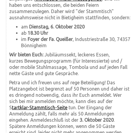
haben uns entschlossen, die beiden Feiern
zusammenzulegen. Daher wird "der Stammtisch"
ausnahmsweise nicht in Bietigheim stattfinden, sondern:
am
Dienstag, 6. Oktober 2020
ab
18.30 Uhr
im
Foyer der Fa. Queißer
, Industriestraße 30, 74357
Bönnigheim
Wir bieten Euch:
Jubiläumssekt, leckeres Essen,
kurzes Bewegungsprogramm (für Interessierte) und /
oder mobile Stuhlmassage, Tombola und auf jeden Fall
nette Gäste und gute Gespräche.
Petra und ich freuen uns auf rege Beteiligung! Das
Platzangebot ist begrenzt auf 50 Personen und daher ist
es dringend notwendig, dass ihr Euch anmeldet. Wer
sich bei mir anmelden möchte, kann dies auf der
S
tartklar-Stammtisch-Seite
tun. Der Eingang der
Anmeldung zählt, falls mehr als 50 Anmeldungen
eingehen. Anmeldeschluß ist der
3. Oktober 2020
.
Spätere Anmeldungen können, wenn die 50 Gäste
erreicht sind, leider nicht mehr angenommen werden.