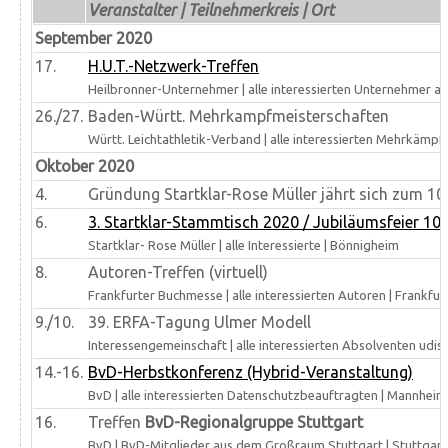
Veranstalter | Teilnehmerkreis | Ort
September 2020
17.
H.U.T.-Netzwerk-Treffen
Heilbronner-Unternehmer | alle interessierten Unternehmer au
26./27.
Baden-Württ. Mehrkampfmeisterschaften
Württ. Leichtathletik-Verband | alle interessierten Mehrkämpfe
Oktober 2020
4.
Gründung Startklar-Rose Müller jährt sich zum 10
6.
3. Startklar-Stammtisch 2020 / Jubiläumsfeier 10 
Startklar- Rose Müller | alle Interessierte | Bönnigheim
8.
Autoren-Treffen (virtuell)
Frankfurter Buchmesse | alle interessierten Autoren | Frankfurt 
9./10.
39. ERFA-Tagung Ulmer Modell
Interessengemeinschaft | alle interessierten Absolventen udis
14.-16.
BvD-Herbstkonferenz (Hybrid-Veranstaltung)
BvD | alle interessierten Datenschutzbeauftragten | Mannheim /
16.
Treffen
BvD-Regionalgruppe Stuttgart
BvD | BvD-Mitglieder aus dem Großraum Stuttgart | Stuttgart 