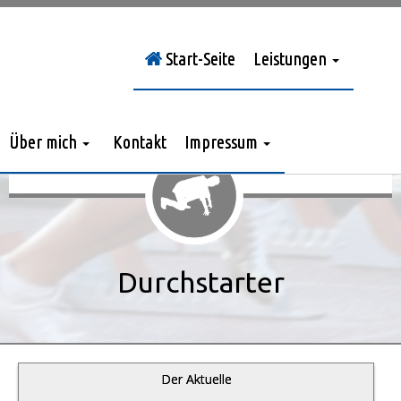
Start-Seite
Leistungen
Sie sind hier:
Durchstarter
»
Jahrgang 2020
»
> Nr. 2/2020
Über mich
Kontakt
Impressum
Durchstarter
Der Aktuelle