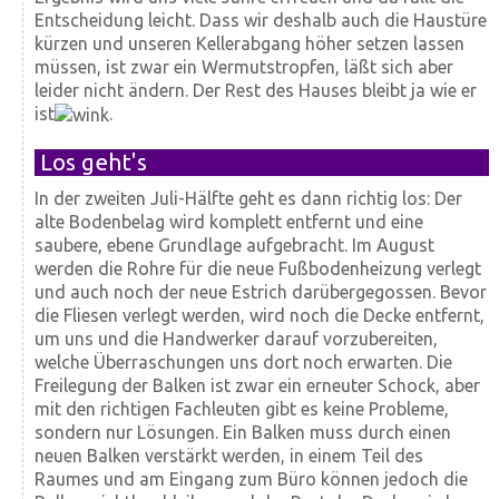
Entscheidung leicht. Dass wir deshalb auch die Haus­türe
kürzen und unseren Keller­abgang höher setzen lassen
müssen, ist zwar ein Wermuts­tropfen, läßt sich aber
leider nicht ändern. Der Rest des Hauses bleibt ja wie er
ist
.
Los geht's
In der zweiten Juli-Hälfte geht es dann richtig los: Der
alte Bodenbelag wird komplett entfernt und eine
saubere, ebene Grundlage aufgebracht. Im August
werden die Rohre für die neue Fußbodenheizung verlegt
und auch noch der neue Estrich darüber­gegossen. Bevor
die Fliesen verlegt werden, wird noch die Decke entfernt,
um uns und die Handwerker darauf vor­zu­bereiten,
welche Über­raschungen uns dort noch erwarten. Die
Frei­legung der Balken ist zwar ein erneuter Schock, aber
mit den richtigen Fach­leuten gibt es keine Probleme,
sondern nur Lösungen. Ein Balken muss durch einen
neuen Balken verstärkt werden, in einem Teil des
Raumes und am Eingang zum Büro können jedoch die