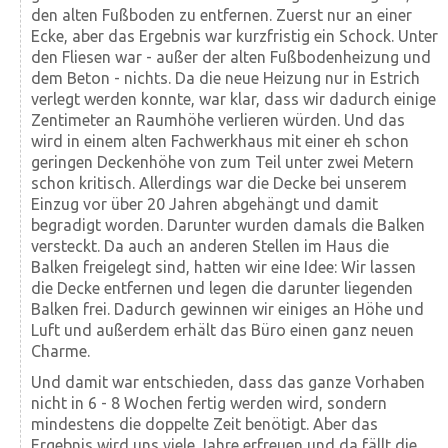
den alten Fußboden zu entfernen. Zuerst nur an einer
Ecke, aber das Ergebnis war kurzfristig ein Schock. Unter
den Fliesen war - außer der alten Fuß­boden­heizung und
dem Beton - nichts. Da die neue Heizung nur in Estrich
verlegt werden konnte, war klar, dass wir dadurch einige
Zentimeter an Raum­höhe verlieren würden. Und das
wird in einem alten Fach­werk­haus mit einer eh schon
geringen Decken­höhe von zum Teil unter zwei Metern
schon kritisch. Allerdings war die Decke bei unserem
Einzug vor über 20 Jahren ab­gehängt und damit
begradigt worden. Darunter wurden damals die Balken
versteckt. Da auch an anderen Stellen im Haus die
Balken freigelegt sind, hatten wir eine Idee: Wir lassen
die Decke ent­fernen und legen die darunter liegenden
Balken frei. Dadurch gewinnen wir einiges an Höhe und
Luft und außer­dem erhält das Büro einen ganz neuen
Charme.
Und damit war entschieden, dass das ganze Vorhaben
nicht in 6 - 8 Wochen fertig werden wird, sondern
mindestens die doppelte Zeit benötigt. Aber das
Ergebnis wird uns viele Jahre erfreuen und da fällt die