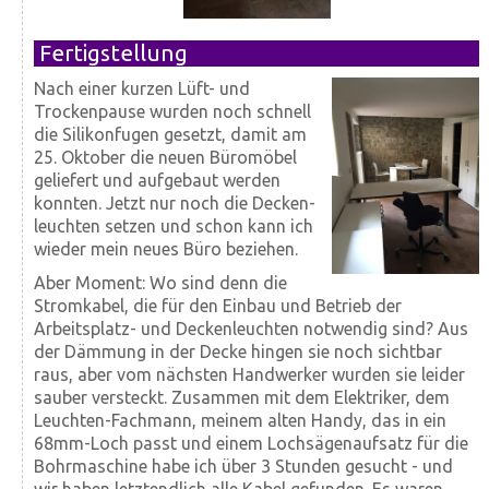
Fertigstellung
Nach einer kurzen Lüft- und
Trocken­pause wurden noch schnell
die Silikon­fugen gesetzt, damit am
25. Oktober die neuen Büro­möbel
geliefert und auf­gebaut werden
konnten. Jetzt nur noch die Decken­
leuchten setzen und schon kann ich
wieder mein neues Büro beziehen.
Aber Moment: Wo sind denn die
Strom­kabel, die für den Einbau und Betrieb der
Arbeitsplatz- und Deckenleuchten notwendig sind? Aus
der Dämmung in der Decke hingen sie noch sicht­bar
raus, aber vom nächsten Hand­werker wurden sie leider
sauber versteckt. Zusammen mit dem Elektriker, dem
Leuchten-Fachmann, meinem alten Handy, das in ein
68mm-Loch passt und einem Loch­sägen­aufsatz für die
Bohrmaschine habe ich über 3 Stunden gesucht - und