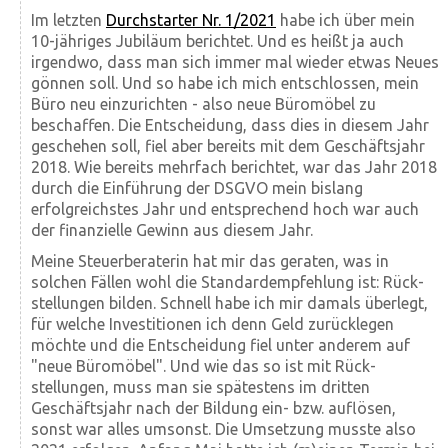
Im letzten
Durchstarter Nr. 1/2021
habe ich über mein
10-jähriges Jubiläum berichtet. Und es heißt ja auch
irgendwo, dass man sich immer mal wieder etwas Neues
gönnen soll. Und so habe ich mich entschlossen, mein
Büro neu einzurichten - also neue Büromöbel zu
beschaffen. Die Entscheidung, dass dies in diesem Jahr
geschehen soll, fiel aber bereits mit dem Geschäftsjahr
2018. Wie bereits mehrfach berichtet, war das Jahr 2018
durch die Einführung der DSGVO mein bislang
erfolgreichstes Jahr und entsprechend hoch war auch
der finanzielle Gewinn aus diesem Jahr.
Meine Steuer­beraterin hat mir das geraten, was in
solchen Fällen wohl die Standard­empfehlung ist: Rück­
stellungen bilden. Schnell habe ich mir damals überlegt,
für welche Investitionen ich denn Geld zurücklegen
möchte und die Entscheidung fiel unter anderem auf
"neue Büro­möbel". Und wie das so ist mit Rück­
stellungen, muss man sie spätestens im dritten
Geschäfts­jahr nach der Bildung ein- bzw. auf­lösen,
sonst war alles umsonst. Die Umsetzung musste also