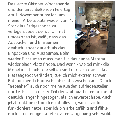
Das letzte Oktober-Wochenende
und den anschließenden Feiertag
am 1. November nutze ich, um
meinen Arbeitsplatz wieder vom 1.
Stock ins Erdgeschoss zu
verlegen. Jeder, der schon mal
umgezogen ist, weiß, dass das
Auspacken und Einräumen
deutlich länger dauert, als das
Einpacken und Ausräumen. Beim
wieder-Einräumen muss man für das ganze Material
wieder einen Platz finden. Und wenn - wie bei mir - die
Möbel nicht mehr die selben sind und sich damit das
Platz­angebot verändert, tue ich mich extrem schwer.
Ent­sprechend chaotisch sah es dazwischen aus. Da ich
"neben­her" auch noch meine Kunden zufrieden­stellen
durfte, hat sich dieser Teil der Umbau­arbeiten nochmal
deutlich länger hin­gezogen, als ich erwartet habe. Auch
jetzt funktioniert noch nicht alles so, wie es vorher
funktioniert hatte, aber ich bin arbeits­fähig und fühle
mich in der neu­gestalteten, alten Umgebung sehr wohl.