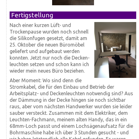
Fertigstellung
Nach einer kurzen Lüft- und
Trocken­pause wurden noch schnell
die Silikon­fugen gesetzt, damit am
25. Oktober die neuen Büro­möbel
geliefert und auf­gebaut werden
konnten. Jetzt nur noch die Decken­
leuchten setzen und schon kann ich
wieder mein neues Büro beziehen.
Aber Moment: Wo sind denn die
Strom­kabel, die für den Einbau und Betrieb der
Arbeitsplatz- und Deckenleuchten notwendig sind? Aus
der Dämmung in der Decke hingen sie noch sicht­bar
raus, aber vom nächsten Hand­werker wurden sie leider
sauber versteckt. Zusammen mit dem Elektriker, dem
Leuchten-Fachmann, meinem alten Handy, das in ein
68mm-Loch passt und einem Loch­sägen­aufsatz für die
Bohrmaschine habe ich über 3 Stunden gesucht - und