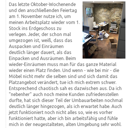
Das letzte Oktober-Wochenende
und den anschließenden Feiertag
am 1. November nutze ich, um
meinen Arbeitsplatz wieder vom 1.
Stock ins Erdgeschoss zu
verlegen. Jeder, der schon mal
umgezogen ist, weiß, dass das
Auspacken und Einräumen
deutlich länger dauert, als das
Einpacken und Ausräumen. Beim
wieder-Einräumen muss man für das ganze Material
wieder einen Platz finden. Und wenn - wie bei mir - die
Möbel nicht mehr die selben sind und sich damit das
Platz­angebot verändert, tue ich mich extrem schwer.
Ent­sprechend chaotisch sah es dazwischen aus. Da ich
"neben­her" auch noch meine Kunden zufrieden­stellen
durfte, hat sich dieser Teil der Umbau­arbeiten nochmal
deutlich länger hin­gezogen, als ich erwartet habe. Auch
jetzt funktioniert noch nicht alles so, wie es vorher
funktioniert hatte, aber ich bin arbeits­fähig und fühle
mich in der neu­gestalteten, alten Umgebung sehr wohl.