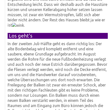
Entscheidung leicht. Dass wir deshalb auch die Haus­türe
kürzen und unseren Keller­abgang höher setzen lassen
müssen, ist zwar ein Wermuts­tropfen, läßt sich aber
leider nicht ändern. Der Rest des Hauses bleibt ja wie er
ist
.
Los geht's
In der zweiten Juli-Hälfte geht es dann richtig los: Der
alte Bodenbelag wird komplett entfernt und eine
saubere, ebene Grundlage aufgebracht. Im August
werden die Rohre für die neue Fußbodenheizung verlegt
und auch noch der neue Estrich darüber­gegossen. Bevor
die Fliesen verlegt werden, wird noch die Decke entfernt,
um uns und die Handwerker darauf vor­zu­bereiten,
welche Über­raschungen uns dort noch erwarten. Die
Frei­legung der Balken ist zwar ein erneuter Schock, aber
mit den richtigen Fach­leuten gibt es keine Probleme,
sondern nur Lösungen. Ein Balken muss durch einen
neuen Balken verstärkt werden, in einem Teil des
Raumes und am Eingang zum Büro können jedoch die