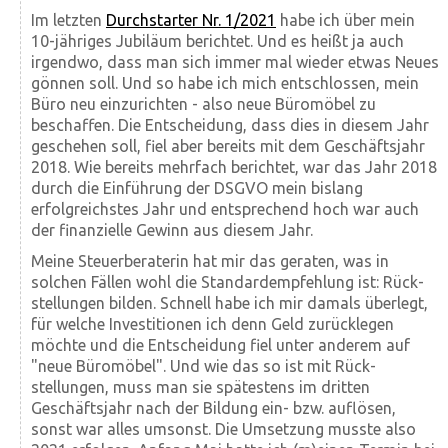
Im letzten
Durchstarter Nr. 1/2021
habe ich über mein
10-jähriges Jubiläum berichtet. Und es heißt ja auch
irgendwo, dass man sich immer mal wieder etwas Neues
gönnen soll. Und so habe ich mich entschlossen, mein
Büro neu einzurichten - also neue Büromöbel zu
beschaffen. Die Entscheidung, dass dies in diesem Jahr
geschehen soll, fiel aber bereits mit dem Geschäftsjahr
2018. Wie bereits mehrfach berichtet, war das Jahr 2018
durch die Einführung der DSGVO mein bislang
erfolgreichstes Jahr und entsprechend hoch war auch
der finanzielle Gewinn aus diesem Jahr.
Meine Steuer­beraterin hat mir das geraten, was in
solchen Fällen wohl die Standard­empfehlung ist: Rück­
stellungen bilden. Schnell habe ich mir damals überlegt,
für welche Investitionen ich denn Geld zurücklegen
möchte und die Entscheidung fiel unter anderem auf
"neue Büro­möbel". Und wie das so ist mit Rück­
stellungen, muss man sie spätestens im dritten
Geschäfts­jahr nach der Bildung ein- bzw. auf­lösen,
sonst war alles umsonst. Die Umsetzung musste also