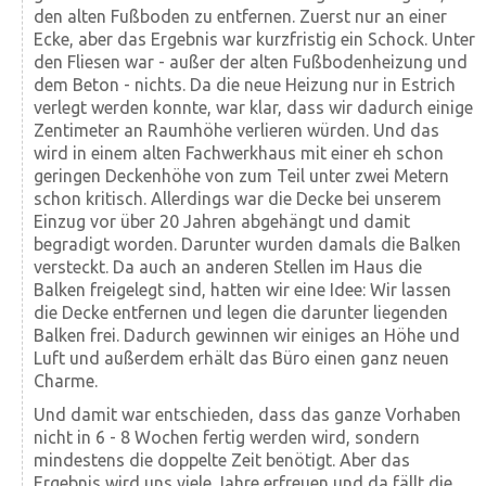
den alten Fußboden zu entfernen. Zuerst nur an einer
Ecke, aber das Ergebnis war kurzfristig ein Schock. Unter
den Fliesen war - außer der alten Fuß­boden­heizung und
dem Beton - nichts. Da die neue Heizung nur in Estrich
verlegt werden konnte, war klar, dass wir dadurch einige
Zentimeter an Raum­höhe verlieren würden. Und das
wird in einem alten Fach­werk­haus mit einer eh schon
geringen Decken­höhe von zum Teil unter zwei Metern
schon kritisch. Allerdings war die Decke bei unserem
Einzug vor über 20 Jahren ab­gehängt und damit
begradigt worden. Darunter wurden damals die Balken
versteckt. Da auch an anderen Stellen im Haus die
Balken freigelegt sind, hatten wir eine Idee: Wir lassen
die Decke ent­fernen und legen die darunter liegenden
Balken frei. Dadurch gewinnen wir einiges an Höhe und
Luft und außer­dem erhält das Büro einen ganz neuen
Charme.
Und damit war entschieden, dass das ganze Vorhaben
nicht in 6 - 8 Wochen fertig werden wird, sondern
mindestens die doppelte Zeit benötigt. Aber das
Ergebnis wird uns viele Jahre erfreuen und da fällt die