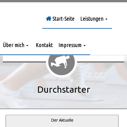
Start-Seite
Leistungen
Sie sind hier:
Durchstarter
»
Jahrgang 2012
»
> Nr. 3/2012
Über mich
Kontakt
Impressum
Durchstarter
Der Aktuelle