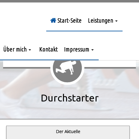
Start-Seite
Leistungen
Sie sind hier:
Durchstarter
»
Jahrgang 2015
»
> Nr. 1/2015
Über mich
Kontakt
Impressum
Durchstarter
Der Aktuelle