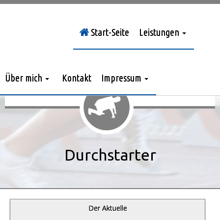
Start-Seite
Leistungen
Sie sind hier:
Durchstarter
»
Jahrgang 2014
»
> Nr. 5/2014
Über mich
Kontakt
Impressum
Durchstarter
Der Aktuelle