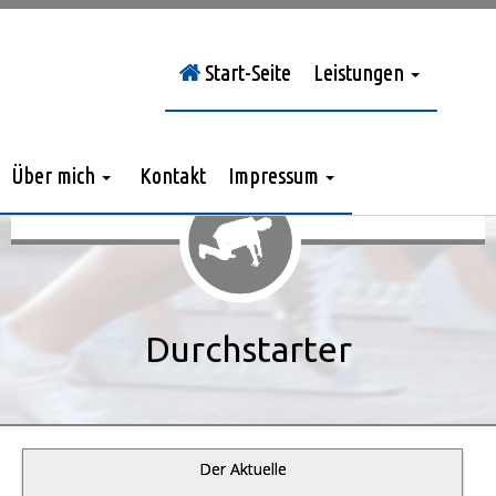
Start-Seite
Leistungen
Sie sind hier:
Durchstarter
»
Jahrgang 2011
»
> Nr. 4/2011
Über mich
Kontakt
Impressum
Durchstarter
Der Aktuelle