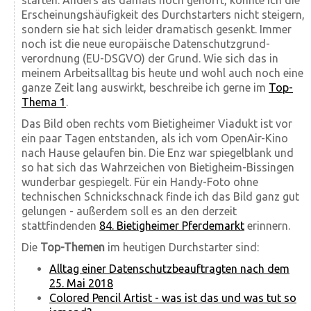
starten. Anders als damals noch gehofft, konnte ich die
Erscheinungshäufigkeit des Durchstarters nicht steigern,
sondern sie hat sich leider dramatisch gesenkt. Immer
noch ist die neue euro­päische Daten­schutz­grund­
verordnung (EU-DSGVO) der Grund. Wie sich das in
meinem Arbeitsalltag bis heute und wohl auch noch eine
ganze Zeit lang auswirkt, beschreibe ich gerne im
Top-
Thema 1
.
Das Bild oben rechts vom Bietigheimer Viadukt ist vor
ein paar Tagen entstanden, als ich vom OpenAir-Kino
nach Hause gelaufen bin. Die Enz war spiegelblank und
so hat sich das Wahrzeichen von Bietigheim-Bissingen
wunderbar gespiegelt. Für ein Handy-Foto ohne
technischen Schnickschnack finde ich das Bild ganz gut
gelungen - außerdem soll es an den derzeit
stattfindenden
84. Bietigheimer Pferdemarkt
erinnern.
Die
Top-Themen
im heutigen Durchstarter sind:
Alltag einer Datenschutzbeauftragten nach dem
25. Mai 2018
Colored Pencil Artist - was ist das und was tut so