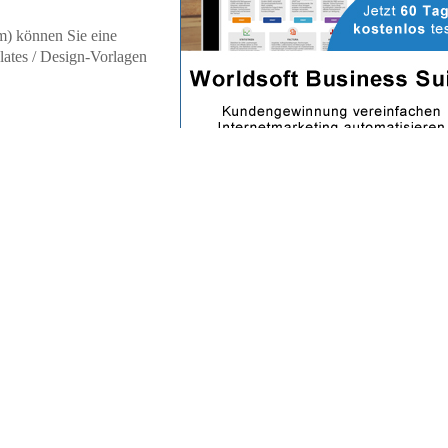
) können Sie eine
lates / Design-Vorlagen
Kundengewinnung
nd Ihre Verwaltung
ss Suite) lassen sich
 Worldsoft CMS (passend zum Umfang) kostenfrei mit dabei!
aben dort
vorhandene Webseite und
Webseite bleibt bei Ihrem