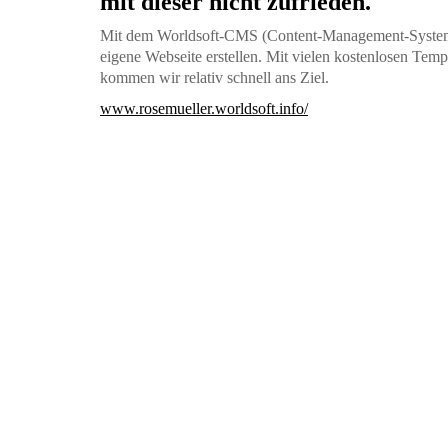
mit dieser nicht zufrieden.
Mit dem Worldsoft-CMS (Content-Management-System
eigene Webseite erstellen. Mit vielen kostenlosen Temp
kommen wir relativ schnell ans Ziel.
www.rosemueller.worldsoft.info/
Außerdem wollen Sie mit Ihrer neuen Webseite die 
vereinfachen, das Internet-Marketing automatisieren u
optimieren. Worldsoft CMS und WBS (Worldsoft Busine
optimal kombinieren und das WBS ist bei Nutzung des
https://startklar.worldsoft-wbs.info/
Variante 2:
Sie haben eine eigene Webseite, h
jedoch kein integriertes CRM.
Integrieren Sie die Worldsoft-Business-Suite in Ihre 
nutzen Sie so alle Vorteile des CRM - Ihre bestehende 
bisherigen Provider.