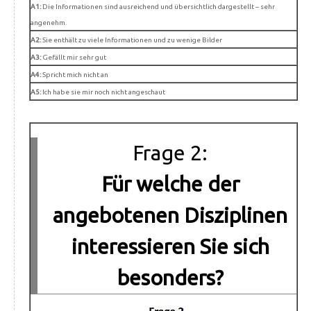
A1:
Die Informationen sind ausreichend und übersichtlich dargestellt – sehr
angenehm.
A2:
Sie enthält zu viele Informationen und zu wenige Bilder
A3:
Gefällt mir sehr gut
A4:
Spricht mich nicht an
A5:
Ich habe sie mir noch nicht angeschaut
Frage 2:
Für welche der
angebotenen Disziplinen
interessieren Sie sich
besonders?