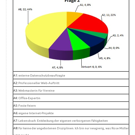
A1:
externe Datenschutzbeauftragte
A2:
Professioneller Web-Auftritt
A3:
Webmasterin für Vereine
A4:
Office-Expertin
A5:
Feste feiern
A6:
eigene Internet-Projekte
A7:
Lebensbuch: Entdeckung der eigenen verborgenen Fähigkeiten
A8:
für keine der angebotenen Disziplinen. Ich bin nur neugierig, was Rose Müller