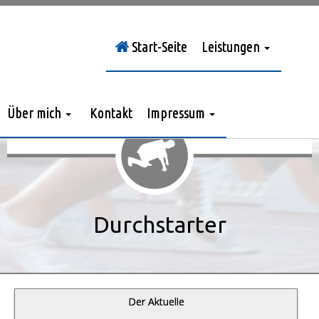
Start-Seite
Leistungen
Sie sind hier:
Durchstarter
»
Jahrgang 2011
»
> Nr. 1/2011
»
Umfrage-Ergebnis
Über mich
Kontakt
Impressum
Durchstarter
Der Aktuelle