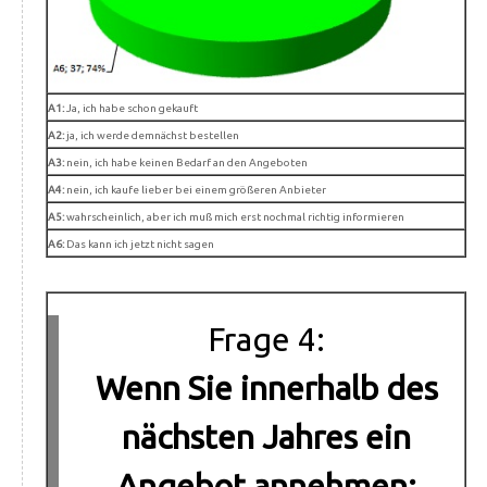
A1:
Ja, ich habe schon gekauft
A2:
ja, ich werde demnächst bestellen
A3:
nein, ich habe keinen Bedarf an den Angeboten
A4:
nein, ich kaufe lieber bei einem größeren Anbieter
A5:
wahrscheinlich, aber ich muß mich erst nochmal richtig informieren
A6:
Das kann ich jetzt nicht sagen
Frage 4:
Wenn Sie innerhalb des
nächsten Jahres ein
Angebot annehmen: