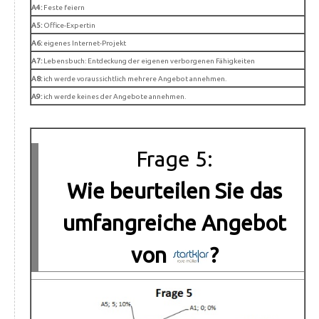
A4:
Feste feiern
A5:
Office-Expertin
A6:
eigenes Internet-Projekt
A7:
Lebensbuch: Entdeckung der eigenen verborgenen Fähigkeiten
A8:
ich werde voraussichtlich mehrere Angebot annehmen.
A9:
ich werde keines der Angebote annehmen.
Frage 5:
Wie beurteilen Sie das
umfangreiche Angebot
von
?