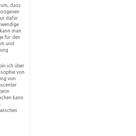
rum, dass
bezogenen
ur dafür
otwendige
n kann man
ge für den
ium und
rung
in ich über
losophie von
ung von
gscenter
terin
machen kann
n
zwischen