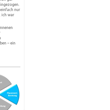
hingezogen.
 einfach nur
 ich war
onnenen
r
n
ben – ein