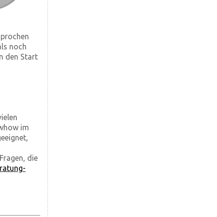
esprochen
als noch
n den Start
ielen
nowhow im
eeignet,
Fragen, die
ratung-