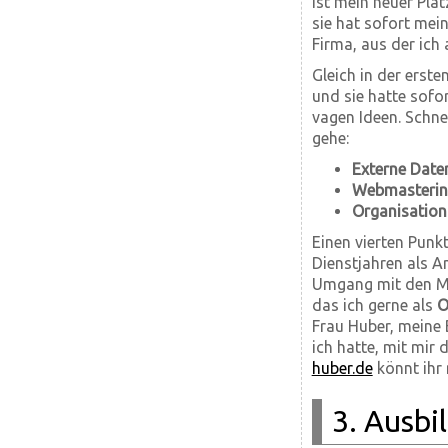
ist mein neuer Pla
sie hat sofort mei
Firma, aus der ich
Gleich in der erst
und sie hatte sof
vagen Ideen. Schne
gehe:
Externe Date
Webmasterin
Organisation
Einen vierten Punk
Dienstjahren als A
Umgang mit den Mi
das ich gerne als
O
Frau Huber, meine B
ich hatte, mit mir 
huber.de
könnt ihr 
3. Ausbi