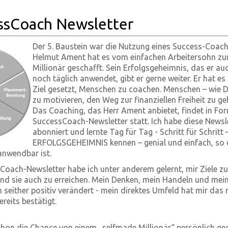
ssCoach Newsletter
Der 5. Baustein war die Nutzung eines Success-Coach
Helmut Ament hat es vom einfachen Arbeitersohn zu
Millionär geschafft. Sein Erfolgsgeheimnis, das er au
noch täglich anwendet, gibt er gerne weiter. Er hat es
Ziel gesetzt, Menschen zu coachen. Menschen – wie D
zu motivieren, den Weg zur finanziellen Freiheit zu ge
Das Coaching, das Herr Ament anbietet, findet in For
SuccessCoach-Newsletter statt. Ich habe diese Newsl
abonniert und lernte Tag für Tag - Schritt für Schritt 
ERFOLGSGEHEIMNIS kennen – genial und einfach, so d
anwendbar ist.
oach-Newsletter habe ich unter anderem gelernt, mir Ziele zu
und sie auch zu erreichen. Mein Denken, mein Handeln und mei
h seither positiv verändert - mein direktes Umfeld hat mir das
eits bestätigt.
chon die Chance von einem „selfmade Millionär“ persönlich g