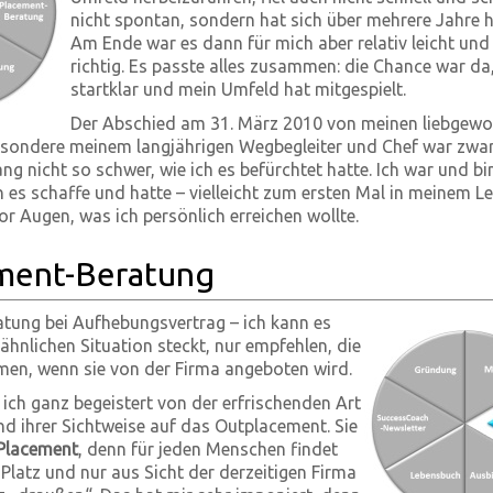
nicht spontan, sondern hat sich über mehrere Jahre 
Am Ende war es dann für mich aber relativ leicht und
richtig. Es passte alles zusammen: die Chance war da,
startklar und mein Umfeld hat mitgespielt.
Der Abschied am 31. März 2010 von meinen liebgew
esondere meinem langjährigen Wegbegleiter und Chef war zwa
ang nicht so schwer, wie ich es befürchtet hatte. Ich war und bi
h es schaffe und hatte – vielleicht zum ersten Mal in meinem Le
 vor Augen, was ich persönlich erreichen wollte.
ement-Beratung
tung bei Aufhebungsvertrag – ich kann es
 ähnlichen Situation steckt, nur empfehlen, die
en, wenn sie von der Firma angeboten wird.
ich ganz begeistert von der erfrischenden Art
nd ihrer Sichtweise auf das Outplacement. Sie
Placement
, denn für jeden Menschen findet
 Platz und nur aus Sicht der derzeitigen Firma