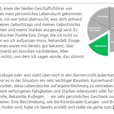
, einen der beiden Geschäftsführer von
h an mein persönliches Lebensbuch gekommen.
, ich war total überrascht, was dort anhand
ines Geburtstags und meines Geburtsortes
iten und meine Stärken ausgesagt wird. Es
tischen Punkte bzw. Dinge, die ich nicht so
r wo ich aufpassen muss, behandelt. Einige
men waren mir bereits gut bekannt, über
zuerst ein bisschen nachdenken. Aber
s nichts, von dem ich sagen würde, das stimmt
roskope oder
was steht über mich in den Sternen
nicht jederma
war es in der Situation ein sehr wichtiger Baustein. Kurzerhand
worben, diese Lebensbücher auf eigene Rechnung zu vertreiben.
eine verborgenen Fähigkeiten und Stärken interessiert oder für
ilie, Bekannte, Kollegen, … ein sehr persönliches Geschenk su
enen. Eine Beschreibung, wie die Koordinaten (Längen- und Br
finden sind, habe ich bereits erstellt und stelle sie gerne zum