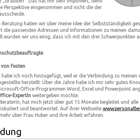
tz „draußen“. Das hat mir sehr imponiert, denn
ne Perspektive eingenommen und nicht die der
 ausscheide.
en Beratung haben wir über meine Idee der Selbstständigkeit g
ort die passenden Adressen und Informationen zu meinen dam
ll wurden wir uns einig, dass ich mit den drei Schwerpunkten a
nschutzbeauftragte
 von Festen
t habe ich noch hinzugefügt, weil er die Verbindung zu meinen v
ngestellte herstellt: Über die Jahre habe ich mir sehr gutes K
crosoft-Office-Programmen Word, Excel und Powerpoint ang
ffice-Expertin
weitergeben möchte.
eraterin, hat mich jetzt über gut 15 Monate begleitet und alle 
diskutiert und beantwortet. Auf ihrer Webseite
www.personalbe
mehr über Frau Huber und ihre Arbeit erfahren.
ldung