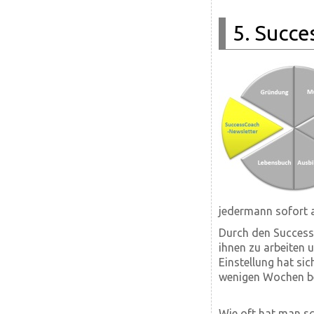
5. Succe
jedermann sofort 
Durch den SuccessC
ihnen zu arbeiten 
Einstellung hat sic
wenigen Wochen ber
Wie oft hat man s