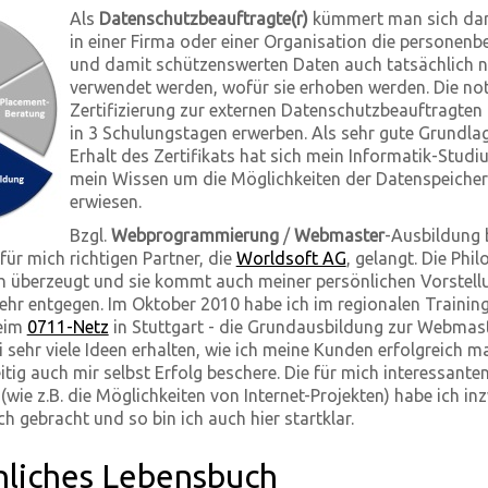
Als
Datenschutzbeauftragte(r)
kümmert man sich da
in einer Firma oder einer Organisation die personen
und damit schützenswerten Daten auch tatsächlich n
verwendet werden, wofür sie erhoben werden. Die n
Zertifizierung zur externen Datenschutzbeauftragte
in 3 Schulungstagen erwerben. Als sehr gute Grundla
Erhalt des Zertifikats hat sich mein Informatik-Stud
mein Wissen um die Möglichkeiten der Datenspeiche
erwiesen.
Bzgl.
Webprogrammierung
/
Webmaster
-Ausbildung b
für mich richtigen Partner, die
Worldsoft AG
, gelangt. Die Phi
h überzeugt und sie kommt auch meiner persönlichen Vorstell
hr entgegen. Im Oktober 2010 habe ich im regionalen Trainin
beim
0711-Netz
in Stuttgart - die Grundausbildung zur Webmas
sehr viele Ideen erhalten, wie ich meine Kunden erfolgreich 
tig auch mir selbst Erfolg beschere. Die für mich interessante
(wie z.B. die Möglichkeiten von Internet-Projekten) habe ich in
ch gebracht und so bin ich auch hier startklar.
nliches Lebensbuch