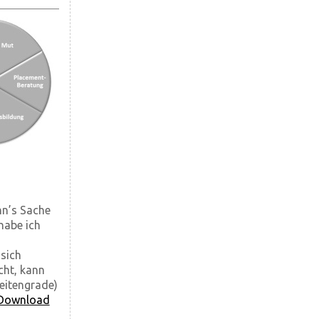
nn’s Sache
 habe ich
 sich
cht, kann
eitengrade)
Download