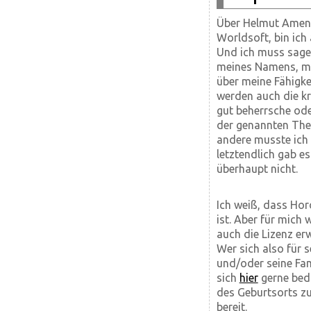
Über Helmut Ament
Worldsoft, bin ic
Und ich muss sagen
meines Namens, me
über meine Fähigke
werden auch die kri
gut beherrsche ode
der genannten The
andere musste ich 
letztendlich gab e
überhaupt nicht.
Ich weiß, dass Ho
ist. Aber für mich 
auch die Lizenz er
Wer sich also für s
und/oder seine Fam
sich
hier
gerne bedi
des Geburtsorts zu 
bereit.