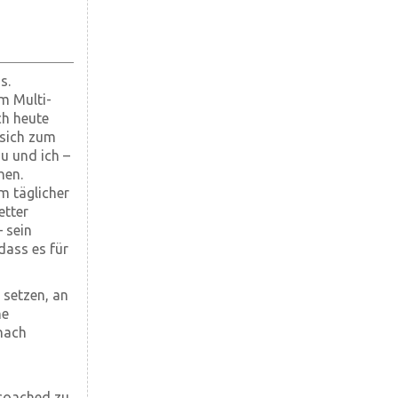
s.
m Multi-
ch heute
 sich zum
u und ich –
hen.
m täglicher
etter
– sein
ass es für
 setzen, an
ne
 nach
ecoached zu