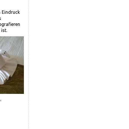
n Eindruck
s
ografieren
ist.
n