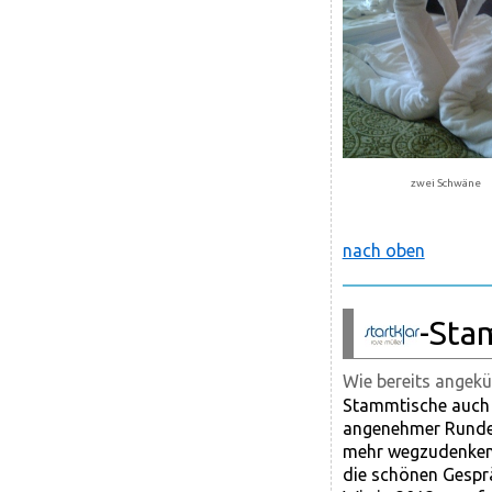
zwei Schwäne
nach oben
-Sta
Wie bereits angek
Stammtische auch 2
angenehmer Runde 
mehr wegzudenken 
die schönen Gespr