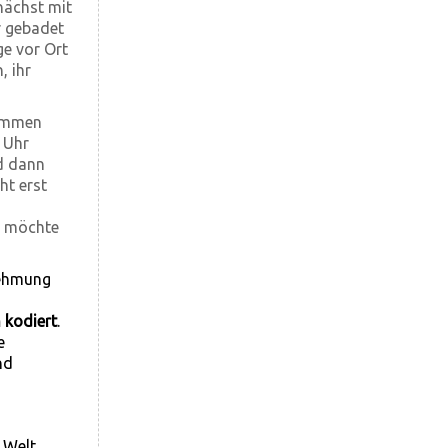
nächst mit
r gebadet
ge vor Ort
, ihr
nommen
0 Uhr
d dann
ht erst
d, möchte
nehmung
 kodiert
.
e
nd
 Welt.