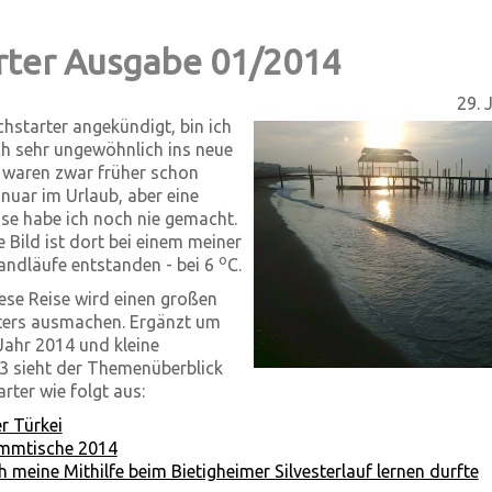
rter Ausgabe 01/2014
29. 
chstarter angekündigt, bin ich
ch sehr ungewöhnlich ins neue
r waren zwar früher schon
anuar im Urlaub, aber eine
se habe ich noch nie gemacht.
Bild ist dort bei einem meiner
o
andläufe entstanden - bei 6
C.
iese Reise wird einen großen
rters ausmachen. Ergänzt um
Jahr 2014 und kleine
3 sieht der Themenüberblick
rter wie folgt aus:
r Türkei
ammtische 2014
 meine Mithilfe beim Bietigheimer Silvesterlauf lernen durfte