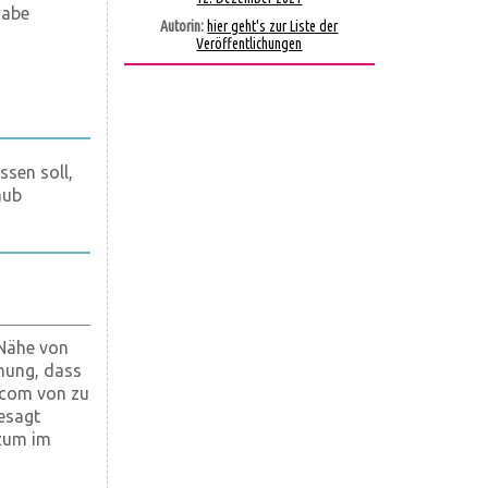
gabe
Autorin:
hier geht's zur Liste der
Veröffentlichungen
sen soll,
aub
 Nähe von
nung, dass
.com von zu
esagt
 zum im