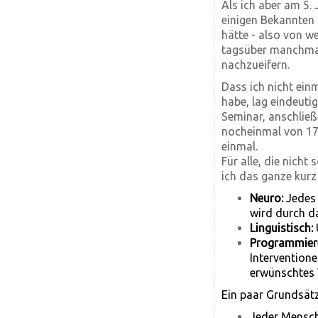
Als ich aber am 5.
einigen Bekannten 
hätte - also von w
tagsüber manchmal 
nachzueifern.
Dass ich nicht ei
habe, lag eindeutig
Seminar, anschlie
nocheinmal von 17 
einmal.
Für alle, die nich
ich das ganze kurz
Neuro:
Jedes
wird durch da
Linguistisch:
Programmier
Interventione
erwünschtes 
Ein paar Grundsätz
Jeder Mensch 