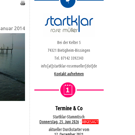
Januar 2014
Bei der Kelter 5
74321 Bietigheim-Bissingen
Tel. 07142 3392343
info[at]startklar-rosemueller[dot]de
Kontakt aufnehmen
Termine & Co
Startklar-Stammtisch
:
Donnerstag, 25. Juni 2026
-
ABGESAGT
aktueller Durchstarter vom
12. Dezember 2021