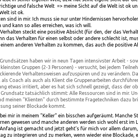
 richtige und falsche Welt => meine Sicht auf die Welt ist ok u
Welt ist ok.
en sind in mir. Ich muss sie nur unter Hindernissen hervorhole
und kann so alles erreichen, was ich will.
Verhalten steckt eine positive Absicht (für den, der das Verha
nn das Verhalten für einen selbst oder andere schlecht ist, m
 einem anderen Verhalten zu kommen, das auch die positive A
Grundsätzen haben wir in neun Tagen intensivster Arbeit - so
 kleinsten Gruppen (2-3 Personen) - versucht, bei jedem Teilne
ockierende Verhaltensweisen aufzuspüren und zu verändern. Da
als Coach als auch als Klient die Gruppenarbeiten durchführen
 etwas irritiert, aber es hat sich schnell gezeigt, dass der o
 Grundsatz tatsächlich stimmt: Alle Ressourcen sind in mir. Un
nd meinen "Klienten" durch bestimmte Fragetechniken dazu br
Lösung seiner Blockade kommt.
bei mir in meinem "Keller" ein bisschen aufgeräumt. Manche St
fernen gewesen und manche anderen werden sich wohl erst im 
n Anfang ist gemacht und jetzt geht's für mich vor allem darum
ltag zu integrieren und zu merken, wenn wieder eine Blockade, e