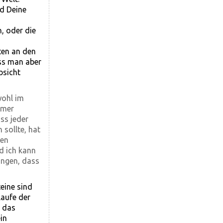
nd Deine
n, oder die
lten an den
uss man aber
bsicht
wohl im
hmer
ss jeder
 sollte, hat
ben
d ich kann
ingen, dass
eine sind
Laufe der
, das
in