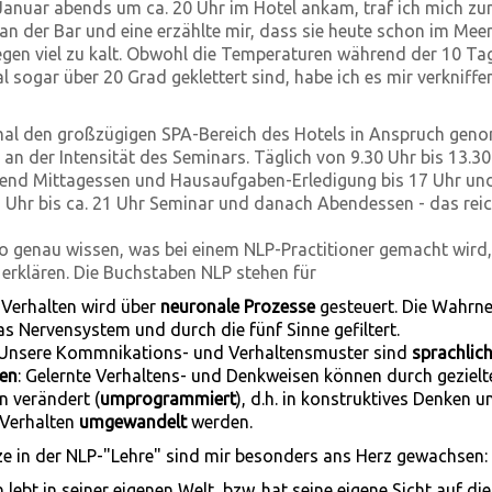
 Januar abends um ca. 20 Uhr im Hotel ankam, traf ich mich zu
an der Bar und eine erzählte mir, dass sie heute schon im Mee
egen viel zu kalt. Obwohl die Temperaturen während der 10 Ta
sogar über 20 Grad geklettert sind, habe ich es mir verkniffen
nmal den großzügigen SPA-Bereich des Hotels in Anspruch ge
 an der Intensität des Seminars. Täglich von 9.30 Uhr bis 13.3
ßend Mittagessen und Hausaufgaben-Erledigung bis 17 Uhr un
Uhr bis ca. 21 Uhr Seminar und danach Abendessen - das reic
t so genau wissen, was bei einem NLP-Practitioner gemacht wir
 erklären. Die Buchstaben NLP stehen für
 Verhalten wird über
neuronale Prozesse
gesteuert. Die Wahr
s Nervensystem und durch die fünf Sinne gefiltert.
Unsere Kommnikations- und Verhaltensmuster sind
sprachlich
en
: Gelernte Verhaltens- und Denkweisen können durch gezielt
n verändert (
umprogrammiert
), d.h. in konstruktives Denken u
Verhalten
umgewandelt
werden.
e in der NLP-"Lehre" sind mir besonders ans Herz gewachsen:
lebt in seiner eigenen Welt, bzw. hat seine eigene Sicht auf die