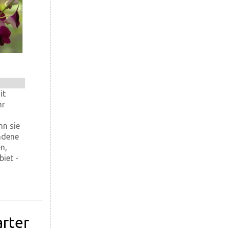
it
hr
nn sie
andene
n,
iet -
arter