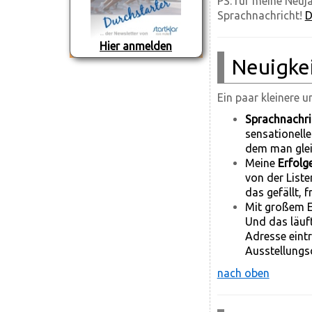
PS: für meine Neuj
Sprachnachricht!
D
Hier anmelden
Neuigke
Ein paar kleinere 
Sprachnachri
sensationell
dem man glei
Meine
Erfolg
von der Liste
das gefällt, 
Mit großem E
Und das läuft
Adresse eint
Ausstellungs
nach oben