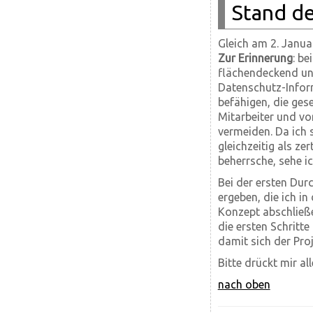
Stand de
Gleich am 2. Janua
Zur Erinnerung
: b
flächendeckend und
Datenschutz-Inform
befähigen, die ge
Mitarbeiter und vo
vermeiden. Da ich s
gleichzeitig als zer
beherrsche, sehe ic
Bei der ersten Dur
ergeben, die ich i
Konzept abschließe
die ersten Schritte
damit sich der Proj
Bitte drückt mir a
nach oben