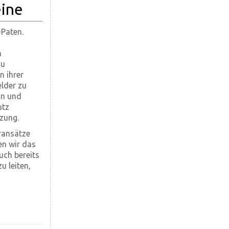
eine
-Paten.
n
zu
n ihrer
lder zu
in und
utz
tzung.
ransätze
en wir das
uch bereits
u leiten,