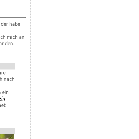
ider habe
ich mich an
anden.
hre
üh nach
 ein
Ein
net