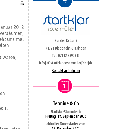
Januar 2012
 versäumen,
teht uns mal
Bei der Kelter 5
eiten
74321 Bietigheim-Bissingen
Tel. 07142 3392343
t waren,
info[at]startklar-rosemueller[dot]de
Kontakt aufnehmen
ten
Termine & Co
s 1.
Startklar-Stammtisch
:
Freitag, 18. September 2026
aktueller Durchstarter vom
12. Dezember 2021