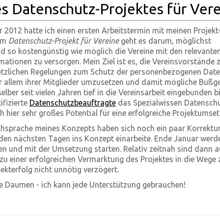
s Datenschutz-Projektes für Ver
r 2012 hatte ich einen ersten Arbeitstermin mit meinen Projekt
eim
Datenschutz-Projekt für Vereine
geht es darum, möglichst
 so kostengünstig wie möglich die Vereine mit den relevante
ationen zu versorgen. Mein Ziel ist es, die Vereinsvorstände 
setzlichen Regelungen zum Schutz der personenbezogenen Date
r allem ihrer Mitglieder umzusetzen und damit mögliche Bußge
elber seit vielen Jahren tief in die Vereinsarbeit eingebunden b
tifizierte
Datenschutzbeauftragte
das Spezialwissen Datensch
h hier sehr großes Potential für eine erfolgreiche Projektumse
chsprache meines Konzepts haben sich noch ein paar Korrektu
n den nächsten Tagen ins Konzept einarbeite. Ende Januar werd
n und mit der Umsetzung starten. Relativ zeitnah sind dann a
 zu einer erfolgreichen Vermarktung des Projektes in die Wege z
ekterfolg nicht unnötig verzögert.
lle Daumen - ich kann jede Unterstützung gebrauchen!