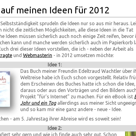
 auf meinen Ideen für 2012
 Selbstständigkeit sprudeln die Ideen nur so aus mir heraus. Le
n nicht die zeitlichen Möglichkeiten, alle diese Ideen in die Tat
 Ideen müssen sicherlich auch noch einige Zeit reifen, bevor 
hen kann und manche werden sicherlich auch im Papierkorb l
ch drei dieser Ideen vorstellen, die ich - neben der Arbeit als
ragte
und
Webmasterin
- in 2012 umsetzen möchte:
Idee 1:
Das Buch meiner Freundin Edeltraud Wachtler über i
Weltreise habe ich Euch schon vorgestellt. Relativ fr
dem Erscheinen des Buches hatte ich schon die Idee,
daraus oder aus den Vorträgen und den Bildern auch
Projekt "für's Internet" zu machen. Für ein eBook ist
Jahr und ein Tag
allerdings aus meiner Sicht ungeeig
und so kam mir eine ganz andere - neue - Idee.
hen - am 5. Jahrestag ihrer Abreise wird es soweit sein!
Idee 2:
iert sehr gern und wie ich finde auch sehr gut. Schon