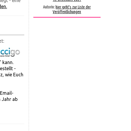
egt - eine
den.
Autorin:
hier geht's zur Liste der
Veröffentlichungen
t:
 kann.
stellt -
z, wie Euch
 Email-
n Jahr ab