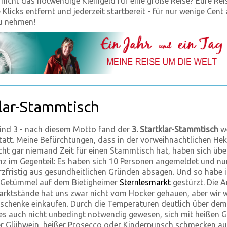
 nicht das notwendige Kleingeld für eine große Reise? Eure Rei
 Klicks entfernt und jederzeit startbereit - für nur wenige Cen
u nehmen!
klar-Stammtisch
sind 3 - nach diesem Motto fand der
3. Startklar-Stammtisch
we
att. Meine Befürchtungen, dass in der vorweihnachtlichen Hek
icht gar niemand Zeit für einen Stammtisch hat, haben sich üb
anz im Gegenteil: Es haben sich 10 Personen angemeldet und nu
zfristig aus gesundheitlichen Gründen absagen. Und so habe i
 Getümmel auf dem Bietigheimer
Sternlesmarkt
gestürzt. Die A
rktstände hat uns zwar nicht vom Hocker gehauen, aber wir w
eschenke einkaufen. Durch die Temperaturen deutlich über dem
es auch nicht unbedingt notwendig gewesen, sich mit heißen 
r Glühwein, heißer Prosecco oder Kinderpunsch schmecken au