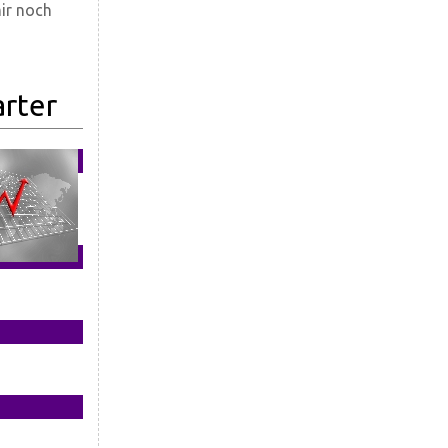
mir noch
arter