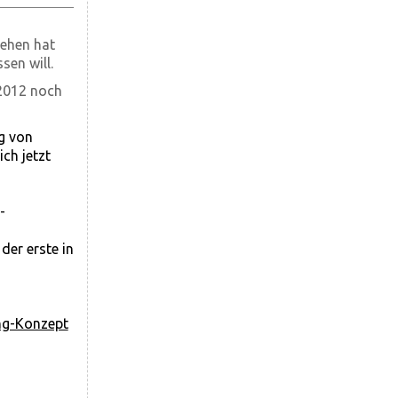
iehen hat
sen will.
 2012 noch
g von
ch jetzt
-
der erste in
ng-Konzept