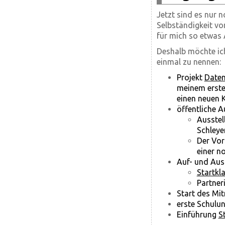
Jetzt sind es nur 
Selbständigkeit vor
für mich so etwas 
Deshalb möchte ic
einmal zu nennen:
Projekt
Daten
meinem erste
einen neuen 
öffentliche Au
Ausstel
Schleye
Der Vor
einer n
Auf- und Aus
Startkl
Partner
Start des Mit
erste Schulu
Einführung
S