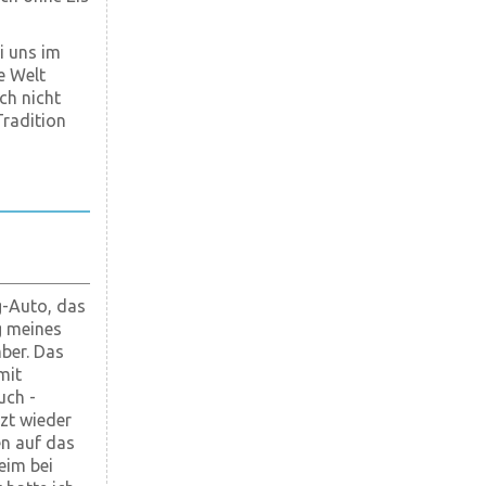
i uns im
e Welt
ch nicht
Tradition
g-Auto, das
g meines
ber. Das
mit
uch -
zt wieder
en auf das
eim bei