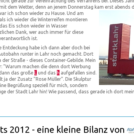
 nicht gerade zur Vereinfachung des Verfahrens bei. Dieses Jahr
 mit dem Wetter, denn an jenem Donnerstag kam erst abends 
war ich schon wieder zu Hause.
Und am
ls ich wieder die Winterreifen montieren
 das Eis schon wieder in Wasser
lichen Dank, wer auch immer für diese
erantwortlich ist.
e Entdeckung habe ich dann aber doch bei
Autobahn runter in Lahr noch gemacht. Dort
n der Straße - dieses Container-Gebilde. Mein
r: "Warum machen die denn dort Werbung
r dann das große
L
und das
h
aufgefallen sind.
 ja der Zusatz "Rose Müller". Die Skulptur
eine Begrüßung speziell für mich, sondern
üge der Stadt Lahr hin! Wie passend, dass gerade ich dort mei
ts 2012 - eine kleine Bilanz von