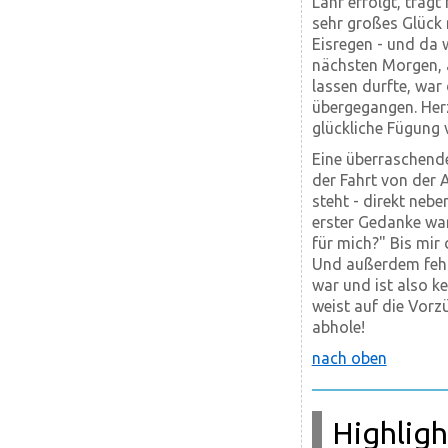
Lahr erfolgt, trägt
sehr großes Glück
Eisregen - und da 
nächsten Morgen, a
lassen durfte, war
übergegangen. Herz
glückliche Fügung v
Eine überraschend
der Fahrt von der 
steht - direkt nebe
erster Gedanke wa
für mich?" Bis mi
Und außerdem fehlt
war und ist also k
weist auf die Vorz
abhole!
nach oben
Highligh