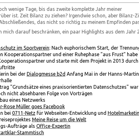
noch wenige Tage, bis das zweite komplette Jahr meiner
über ist. Zeit Bilanz zu ziehen? Irgendwie schon, aber Bilanz-Z
Abschließendes, das nicht so richtig zu meinem Empfinden pas
h mich darauf beschränken, ein paar Highlights aus dem Jahr
schutz im Sportverein
: Nach euphorischem Start, der Trennun
n Kooperationspartner und einer Ruhephase "aus Frust" habe i
Kooperationspartner und starte mit dem Projekt in 2013 durch
ftritte
lerin bei der
Dialogmesse b2d
Anfang Mai in der Hanns-Martin
rhalle
trag "Grundsätze eines praxisorientierten Datenschutzes" war 
och nicht absehbaren Folge von Vorträgen
bau eines Netzwerks
ar-Rose Müller goes Facebook
in bei
0711-Netz
für Webseiten-Entwicklung und
Hotelmarketi
reiseprojektes
Meine Reise um die Welt
ngs-Aufträge als
Office-Expertin
tartklar-Stammtisch