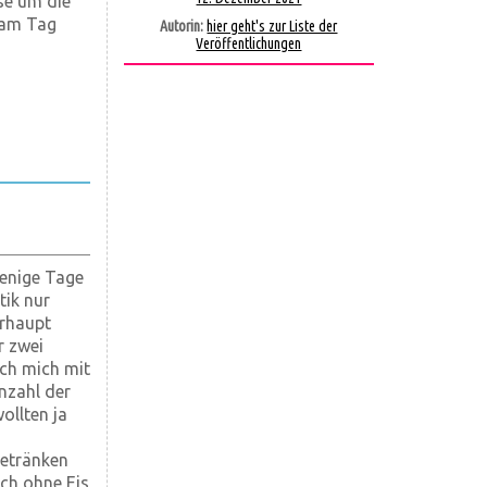
se um die
t am Tag
Autorin:
hier geht's zur Liste der
Veröffentlichungen
nige Tage
tik nur
erhaupt
r zwei
ch mich mit
nzahl der
ollten ja
Getränken
ch ohne Eis