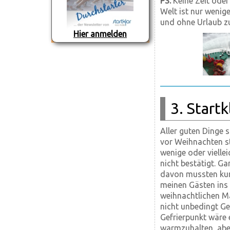
PS:
Keine Zeit oder
Welt ist nur wenige
und ohne Urlaub z
Hier anmelden
3. Start
Aller guten Dinge 
vor Weihnachten st
wenige oder vielle
nicht bestätigt. G
davon mussten kur
meinen Gästen ins
weihnachtlichen Ma
nicht unbedingt G
Gefrierpunkt wäre 
warmzuhalten, abe