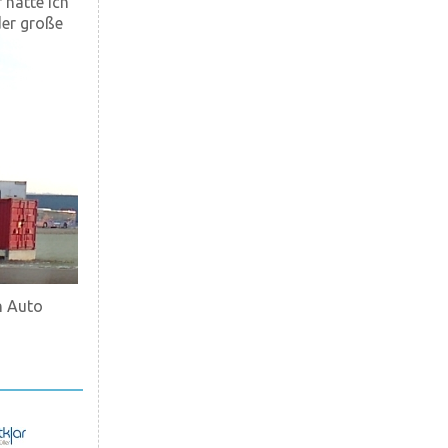
 hatte ich
der große
n Auto