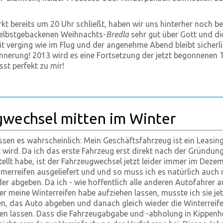
kt bereits um 20 Uhr schließt, haben wir uns hinterher noch be
elbstgebackenen Weihnachts-
Bredla
sehr gut über Gott und di
eit verging wie im Flug und der angenehme Abend bleibt sicherli
rinnerung! 2013 wird es eine Fortsetzung der jetzt begonnenen 
sst perfekt zu mir!
gwechsel mitten im Winter
ssen es wahrscheinlich: Mein Geschäftsfahrzeug ist ein Leasin
t wird. Da ich das erste Fahrzeug erst direkt nach der Gründun
llt habe, ist der Fahrzeugwechsel jetzt leider immer im Dezem
erreifen ausgeliefert und und so muss ich es natürlich auch 
r abgeben. Da ich - wie hoffentlich alle anderen Autofahrer a
r meine Winterreifen habe aufziehen lassen, musste ich sie jet
n, das Auto abgeben und danach gleich wieder die Winterreif
en lassen. Dass die Fahrzeugabgabe und -abholung in Kippenh