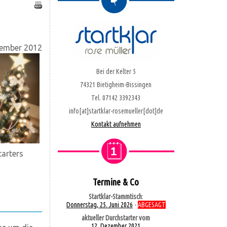
zember 2012
Bei der Kelter 5
74321 Bietigheim-Bissingen
Tel. 07142 3392343
info[at]startklar-rosemueller[dot]de
Kontakt aufnehmen
tarters
Termine & Co
Startklar-Stammtisch
:
Donnerstag, 25. Juni 2026
-
ABGESAGT
aktueller Durchstarter vom
12. Dezember 2021