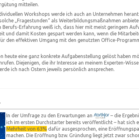
rgütung mitteilen.
dividuellen Workshops werde ich auch an Unternehmen herantr
n solche „Fragestunden“ als Weiterbildungsmaßnahmen anbiete
 Berufs-Erfahrung weiß ich, dass hier mit meist geringem Au
zeit und damit Kosten gespart werden kann, wenn die Mitarbeit
 für den effektiven Umgang mit den genutzten Office-Program
 heute eine ganz konkrete Aufgabenstellung gelöst haben möc
nrufen. Diejenigen, die ihr Interesse an meinem Experten-Wisse
rde ich nach Ostern jeweils persönlich ansprechen.
y
In der Umfrage zu den Erwartungen an
– die Ergebni
ich im ersten Durchstarter bereits veröffentlicht – hat sich 
Mehrheit von 63%
dafür ausgesprochen, eine Eröffnungspa
machen. Die Eröffnung bzw. Gründung liegt jetzt zwar schon