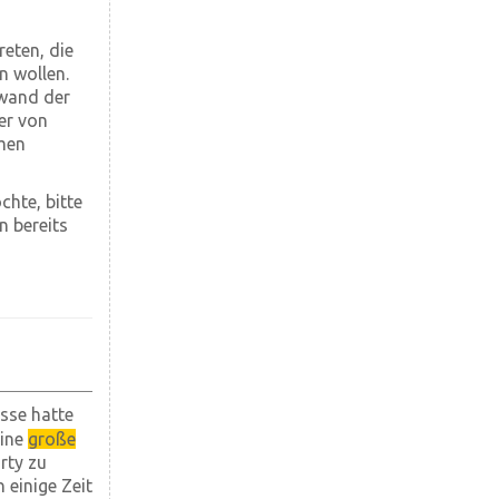
eten, die
n wollen.
fwand der
er von
men
hte, bitte
n bereits
sse hatte
eine
große
rty zu
 einige Zeit