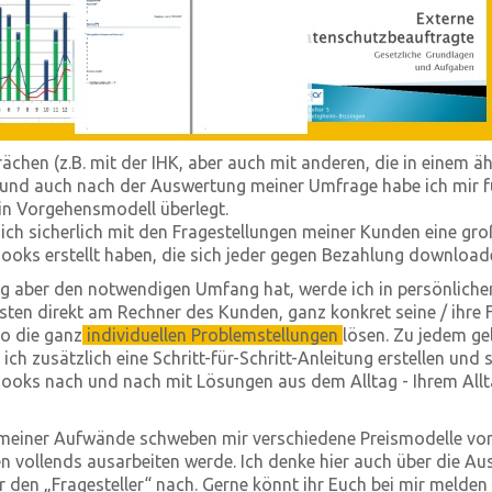
ächen (z.B. mit der IHK, aber auch mit anderen, die in einem ä
 und auch nach der Auswertung meiner Umfrage habe ich mir f
ein Vorgehensmodell überlegt.
e ich sicherlich mit den Fragestellungen meiner Kunden eine gr
oks erstellt haben, die sich jeder gegen Bezahlung download
g aber den notwendigen Umfang hat, werde ich in persönliche
en direkt am Rechner des Kunden, ganz konkret seine / ihre 
o die ganz
individuellen Problemstellungen
lösen. Zu jedem ge
ch zusätzlich eine Schritt-für-Schritt-Anleitung erstellen und
oks nach und nach mit Lösungen aus dem Alltag - Ihrem Allt
meiner Aufwände schweben mir verschiedene Preismodelle vor, 
 vollends ausarbeiten werde. Ich denke hier auch über die Au
r den „Fragesteller“ nach. Gerne könnt ihr Euch bei mir melden