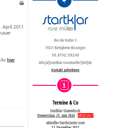
. April 2011
enauer
Bei der Kelter 5
74321 Bietigheim-Bissingen
Tel. 07142 3392343
 ihr
hier
.
info[at]startklar-rosemueller[dot]de
Kontakt aufnehmen
Termine & Co
Startklar-Stammtisch
:
Donnerstag, 25. Juni 2026
-
ABGESAGT
aktueller Durchstarter vom
12. Dezember 2021