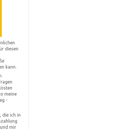
hnlichen
ür diesen
oße
en kann.
n
Fragen
lösten
 so meine
ag -
die ich in
szahlung
 und mir