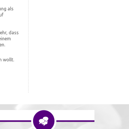
ng als
uf
sehr, dass
 einem
en.
 wollt.