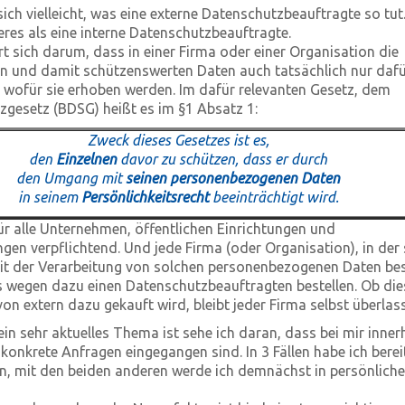
ich vielleicht, was eine externe Datenschutzbeauftragte so tut
eres als eine interne Datenschutzbeauftragte
.
t sich darum, dass in einer Firma oder einer Organisation die
 und damit schützenswerten Daten auch tatsächlich nur dafü
wofür sie erhoben werden. Im dafür relevanten Gesetz, dem
gesetz (BDSG) heißt es im §1 Absatz 1:
Zweck dieses Gesetzes ist es,
den
Einzelnen
davor zu schützen, dass er durch
den Umgang mit
seinen personenbezogenen Daten
in seinem
Persönlichkeitsrecht
beeinträchtigt wird.
für alle Unternehmen, öffentlichen Einrichtungen und
gen verpflichtend. Und jede Firma (oder Organisation), in der
it der Verarbeitung von solchen personenbezogenen Daten bes
wegen dazu einen Datenschutzbeauftragten bestellen. Ob dies
on extern dazu gekauft wird, bleibt jeder Firma selbst überlas
ein sehr aktuelles Thema ist sehe ich daran, dass bei mir inner
 konkrete Anfragen eingegangen sind. In 3 Fällen habe ich berei
, mit den beiden anderen werde ich demnächst in persönlich