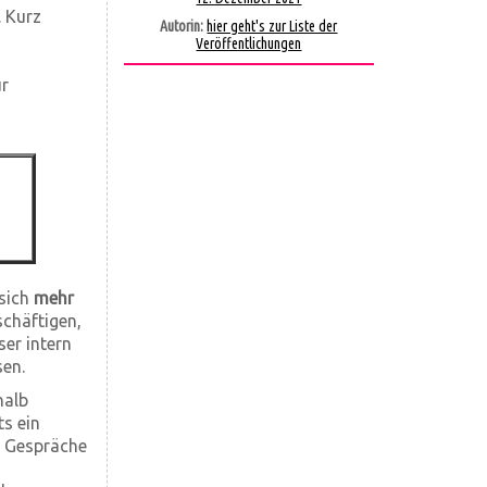
. Kurz
Autorin:
hier geht's zur Liste der
Veröffentlichungen
r
 sich
mehr
chäftigen,
er intern
sen.
halb
ts ein
e Gespräche