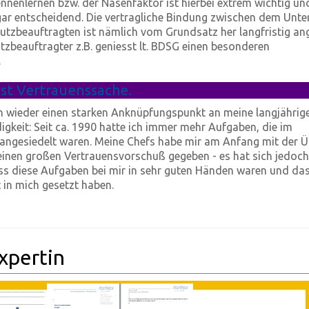
nnenlernen bzw. der Nasenfaktor ist hierbei extrem wichtig un
gar entscheidend. Die vertragliche Bindung zwischen dem Unt
zbeauftragten ist nämlich vom Grundsatz her langfristig ang
tzbeauftragter z.B. geniesst lt. BDSG einen besonderen
.
st Vertrauenssache.
 wieder einen starken Anknüpfungspunkt an meine langjährige
igkeit: Seit ca. 1990 hatte ich immer mehr Aufgaben, die im
 angesiedelt waren. Meine Chefs habe mir am Anfang mit der 
einen großen Vertrauensvorschuß gegeben - es hat sich jedoc
ass diese Aufgaben bei mir in sehr guten Händen waren und dass
 in mich gesetzt haben.
xpertin