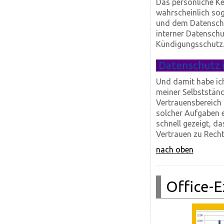
Das persönliche Ke
wahrscheinlich so
und dem Datenschut
interner Datenschu
Kündigungsschutz
Datenschutz i
Und damit habe ich
meiner Selbstständ
Vertrauensbereich
solcher Aufgaben 
schnell gezeigt, d
Vertrauen zu Recht
nach oben
Office-E