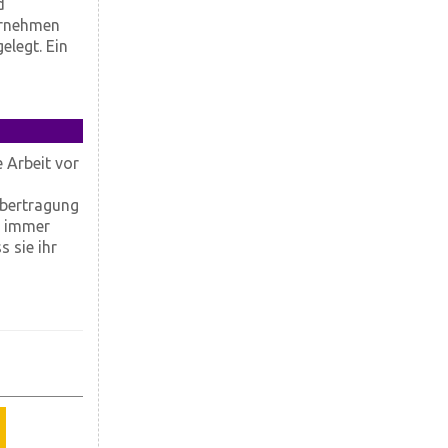
d
ernehmen
elegt. Ein
 Arbeit vor
Übertragung
h immer
 sie ihr