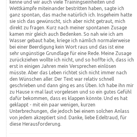
kenne und wir auch viele Trainingseinheiten und
Wettkämpfe miteinander bestritten haben, sagte ich
ganz spontan, das mache natürlich ich. Insgeheim hatte
sie sich das gewünscht, sich aber nicht getraut, mich
direkt zu fragen. Kurz nach meiner spontanen Zusage
kamen mir gleich auch Bedenken. So nah wie ich am
Wasser gebaut habe, kriege ich nämlich normalerweise
bei einer Beerdigung kein Wort raus und das ist eine
sehr ungünstige Grundlage für eine Rede. Meine Zusage
zurückziehen wollte ich nicht, und so hoffte ich, dass ich
erst in einigen Jahren mein Versprechen einlösen
müsste. Aber das Leben richtet sich nicht immer nach
den Wünschen aller. Der Text war relativ schnell
geschrieben und dann ging es ans Üben. Ich habe ihn mir
zu Hause x-mal laut vorgelesen und so ein gutes Gefühl
dafür bekommen, dass es klappen könnte. Und es hat
geklappt - mit ein paar wenigen, kurzen
Unterbrechungen, die jedoch bei einem solchen Anlass
von jedem akzeptiert sind. Danke, liebe Edeltraud, für
diese Herausforderung.