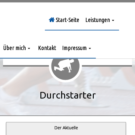
Start-Seite
Leistungen
Sie sind hier:
Durchstarter
»
Jahrgang 2015
»
> Nr. 6/2015
Über mich
Kontakt
Impressum
Durchstarter
Der Aktuelle