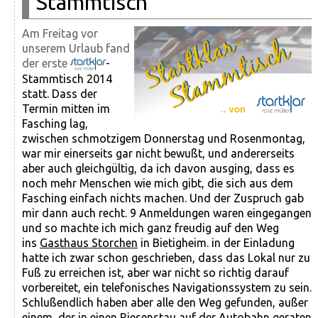
Stammtisch
Am Freitag vor
unserem Urlaub fand
der erste
-
Stammtisch 2014
statt. Dass der
Termin mitten im
Fasching lag,
zwischen schmotzigem Donnerstag und Rosenmontag,
war mir einerseits gar nicht bewußt, und andererseits
aber auch gleichgültig, da ich davon ausging, dass es
noch mehr Menschen wie mich gibt, die sich aus dem
Fasching einfach nichts machen. Und der Zuspruch gab
mir dann auch recht. 9 Anmeldungen waren eingegangen
und so machte ich mich ganz freudig auf den Weg
ins
Gasthaus Storchen
in Bietigheim. in der Einladung
hatte ich zwar schon geschrieben, dass das Lokal nur zu
Fuß zu erreichen ist, aber war nicht so richtig darauf
vorbereitet, ein telefonisches Navigationssystem zu sein.
Schlußendlich haben aber alle den Weg gefunden, außer
einem, der in einen Riesenstau auf der Autobahn geraten