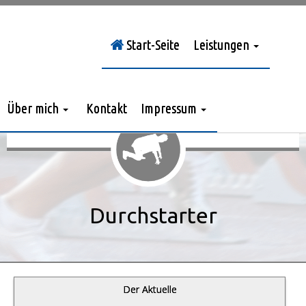
Start-Seite
Leistungen
Sie sind hier:
Durchstarter
»
Jahrgang 2014
»
> Nr. 3/2014
Über mich
Kontakt
Impressum
Durchstarter
Der Aktuelle