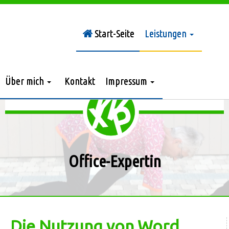
Start-Seite
Leistungen
Sie sind hier:
Leistungen
»
Office-Expertin
Über mich
Kontakt
Impressum
Office-Expertin
Die Nutzung von Word,