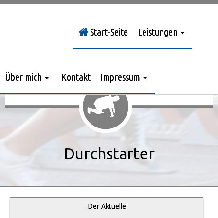
Start-Seite
Leistungen
Sie sind hier:
Durchstarter
»
Jahrgang 2012
»
> Nr. 10/2012
Über mich
Kontakt
Impressum
Durchstarter
Der Aktuelle