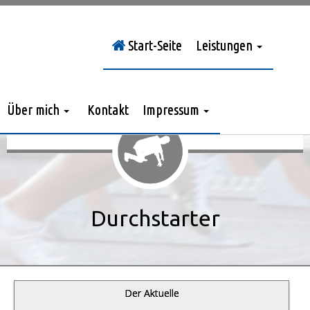
Start-Seite
Leistungen
Sie sind hier:
Durchstarter
»
Jahrgang 2012
»
> Nr. 10/2012
Über mich
Kontakt
Impressum
Durchstarter
Der Aktuelle