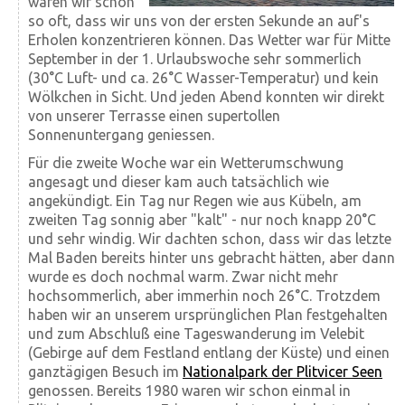
waren wir schon
so oft, dass wir uns von der ersten Sekunde an auf's
Erholen konzentrieren können. Das Wetter war für Mitte
September in der 1. Urlaubswoche sehr sommerlich
(30°C Luft- und ca. 26°C Wasser-Temperatur) und kein
Wölkchen in Sicht. Und jeden Abend konnten wir direkt
von unserer Terrasse einen supertollen
Sonnenuntergang geniessen.
Für die zweite Woche war ein Wetterumschwung
angesagt und dieser kam auch tatsächlich wie
angekündigt. Ein Tag nur Regen wie aus Kübeln, am
zweiten Tag sonnig aber "kalt" - nur noch knapp 20°C
und sehr windig. Wir dachten schon, dass wir das letzte
Mal Baden bereits hinter uns gebracht hätten, aber dann
wurde es doch nochmal warm. Zwar nicht mehr
hochsommerlich, aber immerhin noch 26°C. Trotzdem
haben wir an unserem ursprünglichen Plan festgehalten
und zum Abschluß eine Tageswanderung im Velebit
(Gebirge auf dem Festland entlang der Küste) und einen
ganztägigen Besuch im
Nationalpark der Plitvicer Seen
genossen. Bereits 1980 waren wir schon einmal in