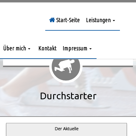
Start-Seite
Leistungen
Sie sind hier:
Durchstarter
»
Jahrgang 2011
»
> Nr. 5/2011
Über mich
Kontakt
Impressum
Durchstarter
Der Aktuelle