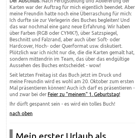
Der Abschluß:
Nach Fertigstellung und Ablieferung der
Karten war der Auftrag für mich eigentlich beendet. Aber
meine Freundin hatte noch eine Überraschung für mich:
Ich durfte sie zur Verlegerin des Buches begleiten! Und
das war nochmal eine ganz neue Erfahrung. Wir haben
über Farben (RGB oder CYMK?), über Satzspiegel,
Beschnitt und Falzrand, aber auch über Soft- oder
Hardcover, Hoch- oder Querformat usw. diskutiert.
Plötzlich war ich nicht nur die, die die Karten gemalt hat,
sondern mittendrin im Team, das über das endgültige
Aussehen des Buches entscheidet - wow!
Seit letzten Freitag ist das Buch jetzt im Druck und
meine Freundin wird es wohl am 20. Oktober zum ersten
Mal präsentieren können! Auch ich darf es präsentieren -
und zwar bei der
Feier zu "meinem" 1. Geburtstag!
Ihr dürft gespannt sein - es wird ein tolles Buch!
nach oben
Mein erster Urlaub als