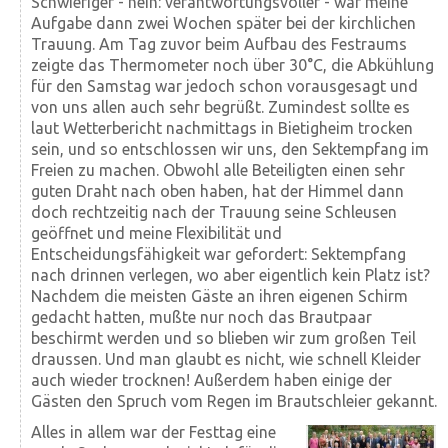
Schwieriger - nein: verantwortungsvoller - war meine
Aufgabe dann zwei Wochen später bei der kirchlichen
Trauung. Am Tag zuvor beim Aufbau des Festraums
zeigte das Thermometer noch über 30°C, die Abkühlung
für den Samstag war jedoch schon vorausgesagt und
von uns allen auch sehr begrüßt. Zumindest sollte es
laut Wetterbericht nachmittags in Bietigheim trocken
sein, und so entschlossen wir uns, den Sektempfang im
Freien zu machen. Obwohl alle Beteiligten einen sehr
guten Draht nach oben haben, hat der Himmel dann
doch rechtzeitig nach der Trauung seine Schleusen
geöffnet und meine Flexibilität und
Entscheidungsfähigkeit war gefordert: Sektempfang
nach drinnen verlegen, wo aber eigentlich kein Platz ist?
Nachdem die meisten Gäste an ihren eigenen Schirm
gedacht hatten, mußte nur noch das Brautpaar
beschirmt werden und so blieben wir zum großen Teil
draussen. Und man glaubt es nicht, wie schnell Kleider
auch wieder trocknen! Außerdem haben einige der
Gästen den Spruch vom Regen im Brautschleier gekannt.
Alles in allem war der Festtag eine